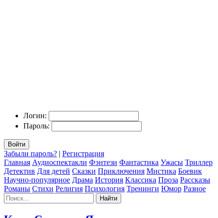
Логин:
Пароль:
Войти
Забыли пароль?
|
Регистрация
Главная
Аудиоспектакли
Фэнтези
Фантастика
Ужасы
Триллер
Детектив
Для детей
Сказки
Приключения
Мистика
Боевик
Научно-популярное
Драма
История
Классика
Проза
Рассказы
Романы
Стихи
Религия
Психология
Тренинги
Юмор
Разное
Найти