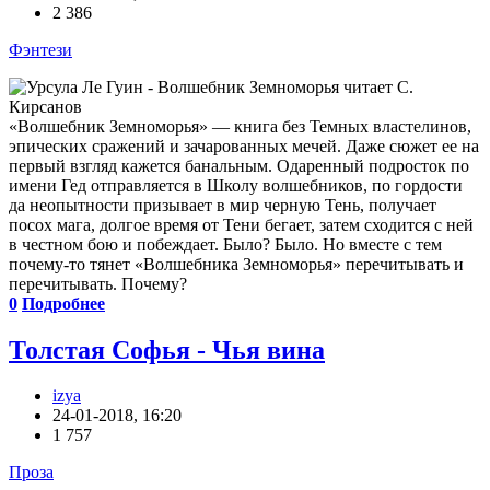
2 386
Фэнтези
«Волшебник Земноморья» — книга без Темных властелинов,
эпических сражений и зачарованных мечей. Даже сюжет ее на
первый взгляд кажется банальным. Одаренный подросток по
имени Гед отправляется в Школу волшебников, по гордости
да неопытности призывает в мир черную Тень, получает
посох мага, долгое время от Тени бегает, затем сходится с ней
в честном бою и побеждает. Было? Было. Но вместе с тем
почему-то тянет «Волшебника Земноморья» перечитывать и
перечитывать. Почему?
0
Подробнее
Толстая Софья - Чья вина
izya
24-01-2018, 16:20
1 757
Проза