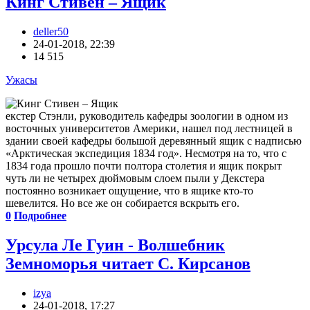
Кинг Стивен – Ящик
deller50
24-01-2018, 22:39
14 515
Ужасы
екстер Стэнли, руководитель кафедры зоологии в одном из
восточных университетов Америки, нашел под лестницей в
здании своей кафедры большой деревянный ящик с надписью
«Арктическая экспедиция 1834 год». Несмотря на то, что с
1834 года прошло почти полтора столетия и ящик покрыт
чуть ли не четырех дюймовым слоем пыли у Декстера
постоянно возникает ощущение, что в ящике кто-то
шевелится. Но все же он собирается вскрыть его.
0
Подробнее
Урсула Ле Гуин - Волшебник
Земноморья читает С. Кирсанов
izya
24-01-2018, 17:27