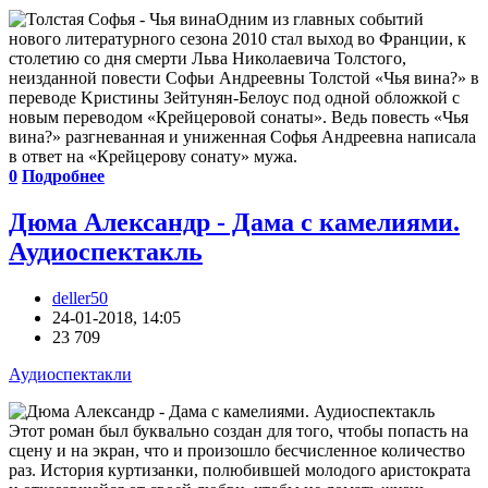
Одним из главных событий
нового литературного сезона 2010 стал выход во Франции, к
столетию со дня смерти Льва Николаевича Толстого,
неизданной повести Софьи Андреевны Толстой «Чья вина?» в
переводе Kристины Зейтунян-Белоус под одной обложкой с
новым переводом «Крейцеровой сонаты». Ведь повесть «Чья
вина?» разгневанная и униженная Софья Андреевна написала
в ответ на «Крейцерову сонату» мужа.
0
Подробнее
Дюма Александр - Дама с камелиями.
Аудиоспектакль
deller50
24-01-2018, 14:05
23 709
Аудиоспектакли
Этот роман был буквально создан для того, чтобы попасть на
сцену и на экран, что и произошло бесчисленное количество
раз. История куртизанки, полюбившей молодого аристократа