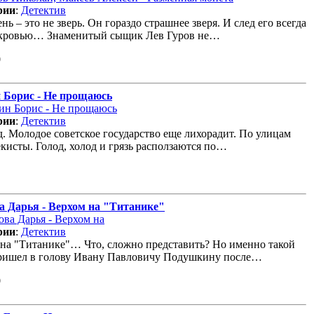
рии
:
Детектив
нь – это не зверь. Он гораздо страшнее зверя. И след его всегда
 кровью… Знаменитый сыщик Лев Гуров не…
0
 Борис - Не прощаюсь
рии
:
Детектив
д. Молодое советское государство еще лихорадит. По улицам
екисты. Голод, холод и грязь расползаются по…
а Дарья - Верхом на "Титанике"
рии
:
Детектив
на "Титанике"… Что, сложно представить? Но именно такой
пришел в голову Ивану Павловичу Подушкину после…
0