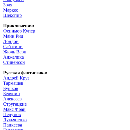
Золя
Маркес
Шекспир
Приключения:
Фенимор Купер
Майн Рид
Лондон
Сабатини
Жюль Верн
Анжелика
Стивенсон
Русская фантастика:
Андрей Круз
Тармашев
Бушков
Белянин
Алексеев
Стругацкие
Макс Фрай
Перумов
Лукьяненко
Панкеева