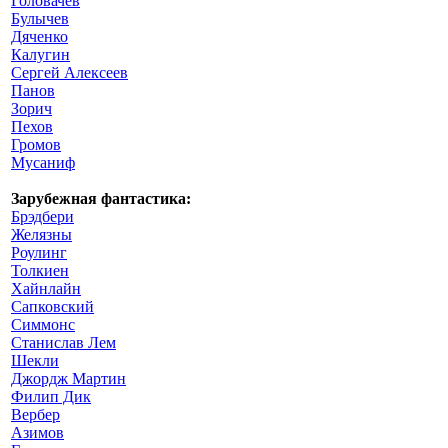
Головачев
Булычев
Дяченко
Калугин
Сергей Алексеев
Панов
Зорич
Пехов
Громов
Мусаниф
Зарубежная фантастика:
Брэдбери
Желязны
Роулинг
Толкиен
Хайнлайн
Сапковский
Симмонс
Станислав Лем
Шекли
Джордж Мартин
Филип Дик
Вербер
Азимов