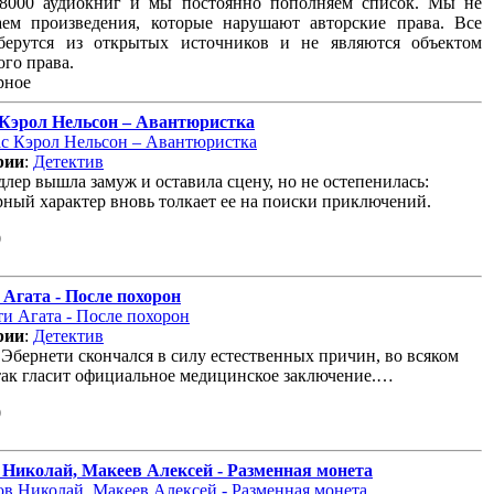
18000 аудиокниг и мы постоянно пополняем список. Мы не
аем произведения, которые нарушают авторские права. Все
берутся из открытых источников и не являются объектом
ого права.
рное
 Кэрол Нельсон – Авантюристка
рии
:
Детектив
лер вышла замуж и оставила сцену, но не остепенилась:
ный характер вновь толкает ее на поиски приключений.
0
Агата - После похорон
рии
:
Детектив
Эбернети скончался в силу естественных причин, во всяком
так гласит официальное медицинское заключение.…
0
 Николай, Макеев Алексей - Разменная монета