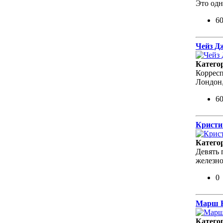
Это одн
6
Чейз Дж
Катего
Корресп
Лондон,
6
Кристи 
Катего
Девять 
железно
0
Марш Н
Катего