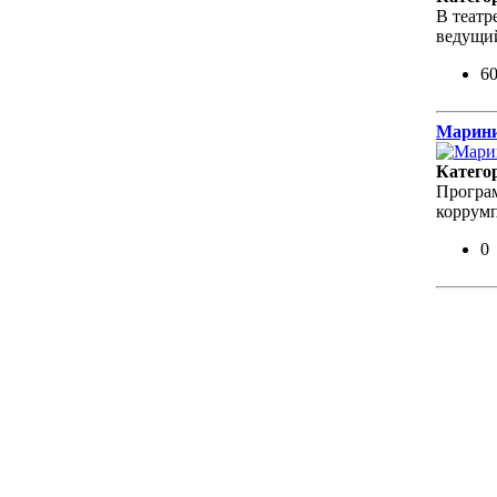
В театр
ведущий
6
Марини
Катего
Програм
коррумп
0