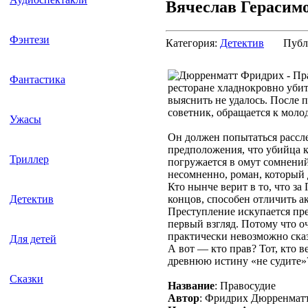
Вячеслав Герасим
Фэнтези
Категория:
Детектив
Публ
Фантастика
ресторане хладнокровно уби
выяснить не удалось. После
советник, обращается к моло
Ужасы
Он должен попытаться рассле
предположения, что убийца кт
Триллер
погружается в омут сомнени
несомненно, роман, который 
Кто нынче верит в то, что за
концов, способен отличить а
Детектив
Преступление искупается пре
первый взгляд. Потому что о
практически невозможно сказ
Для детей
А вот — кто прав? Тот, кто в
древнюю истину «не судите»
Сказки
Название
: Правосудие
Автор
: Фридрих Дюрренмат