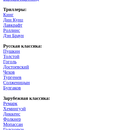
Триллеры:
Кинг
Дин Кунц
Лавкрафт
Роллинс
Дэн Браун
Русская классика:
Пушкин
Толстой
Гоголь
Достоевский
Чехов
Тургенев
Солженицын
Булгаков
Зарубежная классика:
Ремарк
Хемингуэй
Диккенс
Фолкнер
Мопассан
Голсуорси