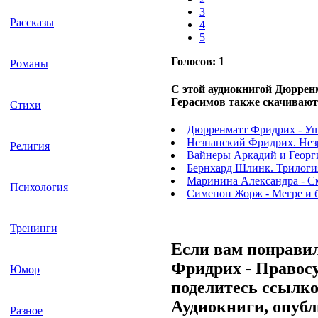
3
Рассказы
4
5
Голосов:
1
Романы
С этой аудиокнигой Дюррен
Герасимов также скачивают
Стихи
Дюрренматт Фридрих - Ущ
Незнанский Фридрих. Нез
Религия
Вайнеры Аркадий и Георги
Бернхард Шлинк. Трилоги
Маринина Александра - См
Психология
Сименон Жорж - Мегре и 
Тренинги
Если вам понрави
Фридрих - Правосу
Юмор
поделитесь ссылко
Аудиокниги, опубл
Разное