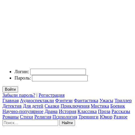
Логин:
Пароль:
Войти
Забыли пароль?
|
Регистрация
Главная
Аудиоспектакли
Фэнтези
Фантастика
Ужасы
Триллер
Детектив
Для детей
Сказки
Приключения
Мистика
Боевик
Научно-популярное
Драма
История
Классика
Проза
Рассказы
Романы
Стихи
Религия
Психология
Тренинги
Юмор
Разное
Найти