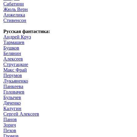
Сабатини
Жюль Верн
Анжелика
Стивенсон
Русская фантастика:
Андрей Круз
Тармашев
Бушков
Белянин
Алексеев
Стругацкие
Макс Фрай
Перумов
Лукьяненко
Панкеева
Головачев
Булычев
Дяченко
Калугин
Сергей Алексеев
Панов
Зорич
Пехов
Громов