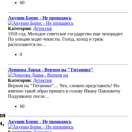
60
Акунин Борис - Не прощаюсь
Категории
:
Детектив
1918 год. Молодое советское государство еще лихорадит.
По улицам ходят чекисты. Голод, холод и грязь
расползаются по…
0
Донцова Дарья - Верхом на "Титанике"
Категории
:
Детектив
Верхом на "Титанике"… Что, сложно представить? Но
именно такой образ пришел в голову Ивану Павловичу
Подушкину после…
60
ля
Акунин Борис - Не прощаюсь
и,