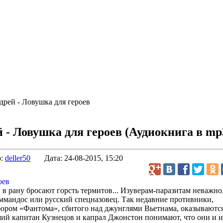
рей - Ловушка для героев
 - Ловушка для героев
(Аудиокнига в mp
р:
deller50
Дата:
24-08-2015, 15:20
в рану бросают горсть термитов... Изуверам-паразитам неважно
ммандос или русский спецназовец. Так недавние противники,
бором «Фантома», сбитого над джунглями Вьетнама, оказываютс
ший капитан Кузнецов и капрал Джонстон понимают, что они и 