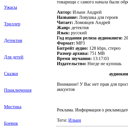
товарищи с самого начала были об
Ужасы
Автор:
Ильин Андрей
Название:
Ловушка для героев
Читает:
Ломовцев Андрей
Триллер
Жанр:
детектив
Язык:
русский
Год издания релиза аудиокниги:
20
Детектив
Формат:
MP3
Битрейт аудио:
128 kbps, стерео
Размер архива:
751 MB
Для детей
Время звучания:
13:17:03
Издательство:
Нигде не купишь
Сказки
аудиокни
Внимание! У Вас нет прав для просм
аккунтов
Приключения
Мистика
Реклама. Информация о рекламодат
Теги:
Ильин
Боевик