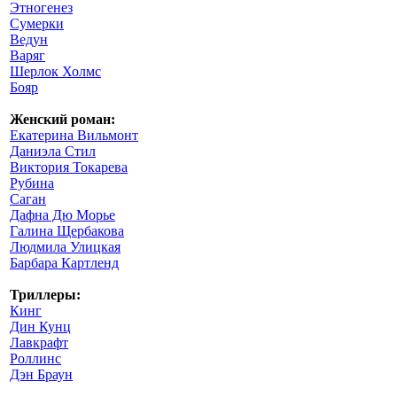
Этногенез
Сумерки
Ведун
Варяг
Шерлок Холмс
Бояр
Женский роман:
Екатерина Вильмонт
Даниэла Стил
Виктория Токарева
Рубина
Саган
Дафна Дю Морье
Галина Щербакова
Людмила Улицкая
Барбара Картленд
Триллеры:
Кинг
Дин Кунц
Лавкрафт
Роллинс
Дэн Браун