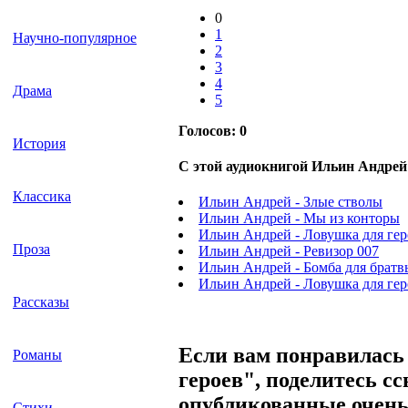
0
1
Научно-популярное
2
3
4
Драма
5
Голосов:
0
История
С этой аудиокнигой Ильин Андрей
Классика
Ильин Андрей - Злые стволы
Ильин Андрей - Мы из конторы
Ильин Андрей - Ловушка для гер
Проза
Ильин Андрей - Ревизор 007
Ильин Андрей - Бомба для братв
Ильин Андрей - Ловушка для гер
Рассказы
Если вам понравилась
Романы
героев", поделитесь с
опубликованные очень 
Стихи