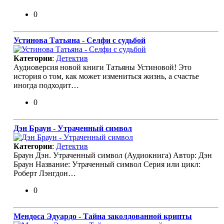
0
Устинова Татьяна - Селфи с судьбой
Категории
:
Детектив
Аудиоверсия новой книги Татьяны Устиновой! Это
история о том, как может измениться жизнь, а счастье
иногда подходит…
0
Дэн Браун - Утраченный символ
Категории
:
Детектив
Браун Дэн. Утраченный символ (Аудиокнига) Автор: Дэн
Браун Название: Утраченный символ Серия или цикл:
Роберт Лэнгдон…
0
Мендоса Эдуардо - Tайна заколдованной крипты