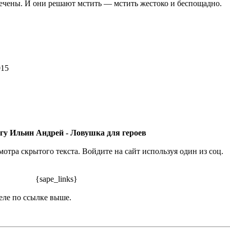
речены. И они решают мстить — мстить жестоко и беспощадно.
15
гу Ильин Андрей - Ловушка для героев
отра скрытого текста. Войдите на сайт используя один из соц.
{sape_links}
еле по ссылке выше.