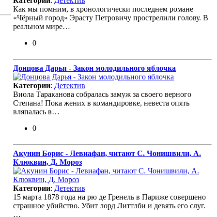
Категории
:
Детектив
Как мы помним, в хронологически последнем романе
«Чёрный город» Эрасту Петровичу прострелили голову. В
реальном мире…
0
Донцова Дарья - Закон молодильного яблочка
Категории
:
Детектив
Виола Тараканова собралась замуж за своего верного
Степана! Пока жених в командировке, невеста опять
вляпалась в…
0
Акунин Борис - Левиафан, читают С. Чонишвили, А.
Клюквин, Д. Мороз
Категории
:
Детектив
15 марта 1878 года на рю де Гренель в Париже совершено
страшное убийство. Убит лорд Литтлби и девять его слуг.
…