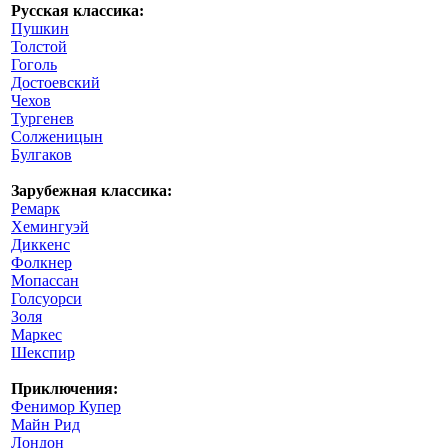
Русская классика:
Пушкин
Толстой
Гоголь
Достоевский
Чехов
Тургенев
Солженицын
Булгаков
Зарубежная классика:
Ремарк
Хемингуэй
Диккенс
Фолкнер
Мопассан
Голсуорси
Золя
Маркес
Шекспир
Приключения:
Фенимор Купер
Майн Рид
Лондон