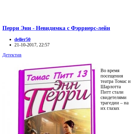
Перри Энн - Невидимка с Фэрриерс-лейн
deller50
21-10-2017, 22:57
Детектив
Во время
посещения
театра Томас и
Шарлотта
Питт стали
свидетелями
трагедии – на
их глазах