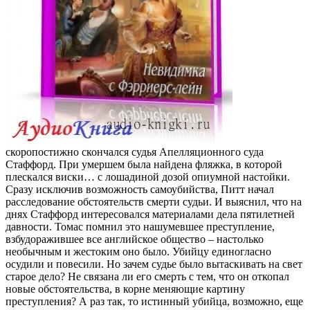
скоропостижно скончался судья Апелляционного суда
Стаффорд. При умершем была найдена фляжка, в которой
плескался виски… с лошадиной дозой опиумной настойки.
Сразу исключив возможность самоубийства, Питт начал
расследование обстоятельств смерти судьи. И выяснил, что на
днях Стаффорд интересовался материалами дела пятилетней
давности. Томас помнил это нашумевшее преступление,
взбудоражившее все английское общество – настолько
необычным и жестоким оно было. Убийцу единогласно
осудили и повесили. Но зачем судье было вытаскивать на свет
старое дело? Не связана ли его смерть с тем, что он откопал
новые обстоятельства, в корне меняющие картину
преступления? А раз так, то истинный убийца, возможно, еще