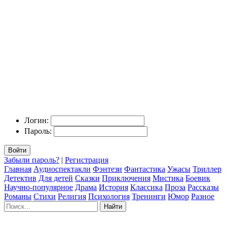
Логин:
Пароль:
Войти
Забыли пароль?
|
Регистрация
Главная
Аудиоспектакли
Фэнтези
Фантастика
Ужасы
Триллер
Детектив
Для детей
Сказки
Приключения
Мистика
Боевик
Научно-популярное
Драма
История
Классика
Проза
Рассказы
Романы
Стихи
Религия
Психология
Тренинги
Юмор
Разное
Найти