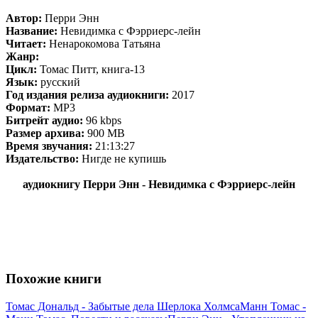
Автор:
Перри Энн
Название:
Невидимка с Фэрриерс-лейн
Читает:
Ненарокомова Татьяна
Жанр:
Цикл:
Томас Питт, книга-13
Язык:
русский
Год издания релиза аудиокниги:
2017
Формат:
MP3
Битрейт аудио:
96 kbps
Размер архива:
900 MB
Время звучания:
21:13:27
Издательство:
Нигде не купишь
аудиокнигу Перри Энн - Невидимка с Фэрриерс-лейн
Похожие книги
Томас Дональд - Забытые дела Шерлока Холмса
Манн Томас -