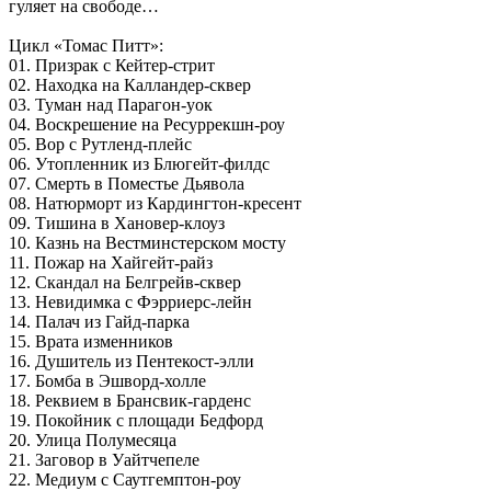
гуляет на свободе…
Цикл «Томас Питт»:
01. Призрак с Кейтер-стрит
02. Находка на Калландер-сквер
03. Туман над Парагон-уок
04. Воскрешение на Ресуррекшн-роу
05. Вор с Рутленд-плейс
06. Утопленник из Блюгейт-филдс
07. Смерть в Поместье Дьявола
08. Натюрморт из Кардингтон-кресент
09. Тишина в Хановер-клоуз
10. Казнь на Вестминстерском мосту
11. Пожар на Хайгейт-райз
12. Скандал на Белгрейв-сквер
13. Невидимка с Фэрриерс-лейн
14. Палач из Гайд-парка
15. Врата изменников
16. Душитель из Пентекост-элли
17. Бомба в Эшворд-холле
18. Реквием в Брансвик-гарденс
19. Покойник с площади Бедфорд
20. Улица Полумесяца
21. Заговор в Уайтчепеле
22. Медиум с Саутгемптон-роу