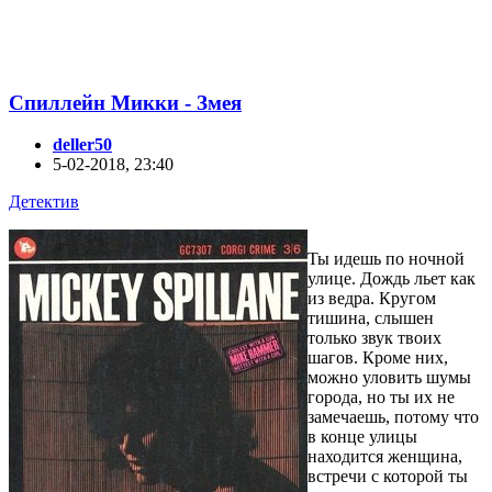
Спиллейн Микки - Змея
deller50
5-02-2018, 23:40
Детектив
Ты идешь по ночной
улице. Дождь льет как
из ведра. Кругом
тишина, слышен
только звук твоих
шагов. Кроме них,
можно уловить шумы
города, но ты их не
замечаешь, потому что
в конце улицы
находится женщина,
встречи с которой ты