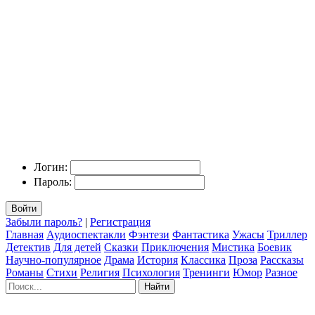
Логин:
Пароль:
Войти
Забыли пароль?
|
Регистрация
Главная
Аудиоспектакли
Фэнтези
Фантастика
Ужасы
Триллер
Детектив
Для детей
Сказки
Приключения
Мистика
Боевик
Научно-популярное
Драма
История
Классика
Проза
Рассказы
Романы
Стихи
Религия
Психология
Тренинги
Юмор
Разное
Найти