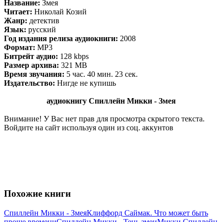
Название:
Змея
Читает:
Николай Козий
Жанр:
детектив
Язык:
русский
Год издания релиза аудиокниги:
2008
Формат:
MP3
Битрейт аудио:
128 kbps
Размер архива:
321 MB
Время звучания:
5 час. 40 мин. 23 сек.
Издательство:
Нигде не купишь
аудиокнигу Спиллейн Микки - Змея
Внимание! У Вас нет прав для просмотра скрытого текста.
Войдите на сайт используя один из соц. аккунтов
Похожие книги
Спиллейн Микки - Змея
Клиффорд Саймак. Что может быть
проще времени
Спиллейн Микки - Тень змеи
Микки Спиллейн