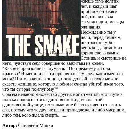
ждешь семь долгих
лет, и каждый шаг
приближает тебя к
ней, отсчитывая
секунды, дни, месяцы
ожидания.
Неожиданно ты у
цели, перед темным,
построенным Бог
весть когда домом из
коричневого камня.
Стоишь и смотришь на
него, чувствуя себя совершенно выбитым из колеи.
"Как все произойдет? - думал я. - По-прежнему ли она
красива? Изменили ее эти проклятые семь лет, как изменили
меня? И что, в конце концов, после долгой разлуки можно
сказать женщине, которую любил и считал убитой из-за того,
что ты сыграл по-глупому?"
Совсем недавно множество других ног отметило этот путь в
поисках одного этого единственного дома на этой
единственной улице, но только мне было суждено отыскать
его, потому что те другие шаги принадлежали либо умершим,
либо тем, кого ждала смерть........
Автор:
Спиллейн Микки