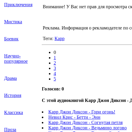
Приключения
Внимание! У Вас нет прав для просмотра ск
Мистика
Реклама. Информация о рекламодателе по 
Теги:
Карр
Боевик
0
Научно-
1
популярное
2
3
4
Драма
5
Голосов:
0
История
С этой аудиокнигой Карр Джон Диксон - 
Карр Джон Диксон - Гори огонь!
Классика
Невил Крис - Бетти - Энн
Карр Джон Диксон - Согнутая петля
Карр Джон Диксон - Ведьмино логово
Проза