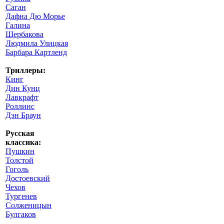
Саган
Дафна Дю Морье
Галина
Щербакова
Людмила Улицкая
Барбара Картленд
Триллеры:
Кинг
Дин Кунц
Лавкрафт
Роллинс
Дэн Браун
Русская
классика:
Пушкин
Толстой
Гоголь
Достоевский
Чехов
Тургенев
Солженицын
Булгаков