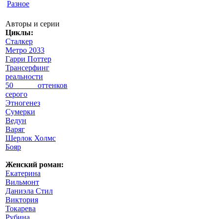
Разное
Авторы и серии
Циклы:
Сталкер
Метро 2033
Гарри Поттер
Трансерфинг
реальности
50 оттенков
серого
Этногенез
Сумерки
Ведун
Варяг
Шерлок Холмс
Бояр
Женский роман:
Екатерина
Вильмонт
Даниэла Стил
Виктория
Токарева
Рубина