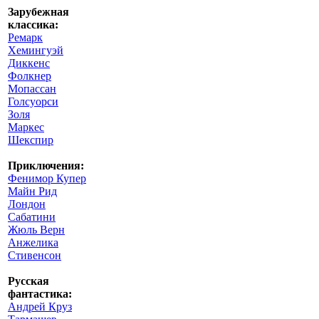
Зарубежная
классика:
Ремарк
Хемингуэй
Диккенс
Фолкнер
Мопассан
Голсуорси
Золя
Маркес
Шекспир
Приключения:
Фенимор Купер
Майн Рид
Лондон
Сабатини
Жюль Верн
Анжелика
Стивенсон
Русская
фантастика:
Андрей Круз