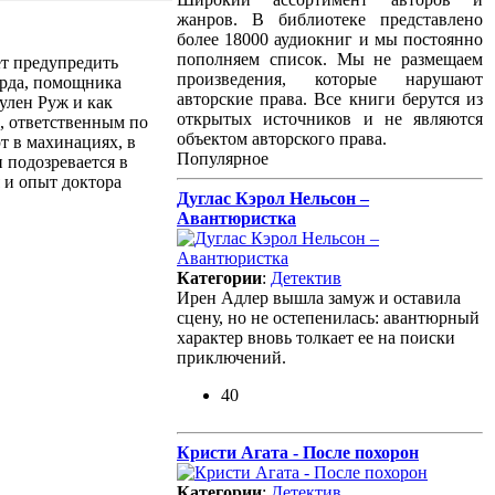
жанров. В библиотеке представлено
более 18000 аудиокниг и мы постоянно
пополняем список. Мы не размещаем
ет предупредить
произведения, которые нарушают
орда, помощника
авторские права. Все книги берутся из
улен Руж и как
открытых источников и не являются
м, ответственным по
объектом авторского права.
т в махинациях, в
Популярное
 подозревается в
я и опыт доктора
Дуглас Кэрол Нельсон –
Авантюристка
Категории
:
Детектив
Ирен Адлер вышла замуж и оставила
сцену, но не остепенилась: авантюрный
характер вновь толкает ее на поиски
приключений.
40
Кристи Агата - После похорон
Категории
:
Детектив