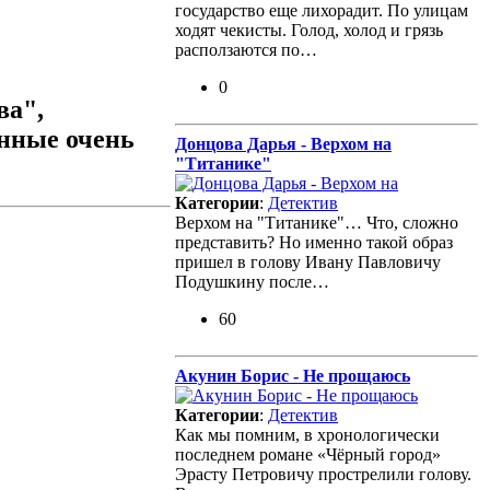
государство еще лихорадит. По улицам
ходят чекисты. Голод, холод и грязь
расползаются по…
0
ва",
анные очень
Донцова Дарья - Верхом на
"Титанике"
Категории
:
Детектив
Верхом на "Титанике"… Что, сложно
представить? Но именно такой образ
пришел в голову Ивану Павловичу
Подушкину после…
60
Акунин Борис - Не прощаюсь
Категории
:
Детектив
Как мы помним, в хронологически
последнем романе «Чёрный город»
Эрасту Петровичу прострелили голову.