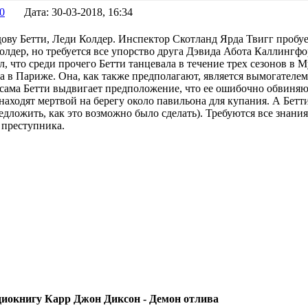
50
Дата:
30-03-2018, 16:34
ову Бетти, Леди Колдер. Инспектор Скотланд Ярда Твигг пробу
олдер, но требуется все упорство друга Дэвида Абота Каллингф
, что среди прочего Бетти танцевала в течение трех сезонов в М
а в Париже. Она, как также предполагают, является вымогателе
, сама Бетти выдвигает предположение, что ее ошибочно обвиняю
находят мертвой на берегу около павильона для купания. А Бетти
едложить, как это возможно было сделать). Требуются все знани
ь преступника.
диокнигу Карр Джон Диксон - Демон отлива