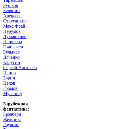
Тармашев
Бушков
Белянин
Алексеев
Стругацкие
Макс Фрай
Перумов
Лукьяненко
Панкеева
Головачев
Булычев
Дяченко
Калугин
Сергей Алексеев
Панов
Зорич
Пехов
Громов
Мусаниф
Зарубежная
фантастика:
Брэдбери
Желязны
Роулинг