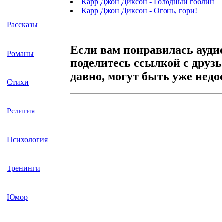
Карр Джон Диксон - Голодный гоблин
Карр Джон Диксон - Огонь, гори!
Рассказы
Если вам понравилась ауди
Романы
поделитесь ссылкой с друз
давно, могут быть уже нед
Стихи
Религия
Психология
Тренинги
Юмор