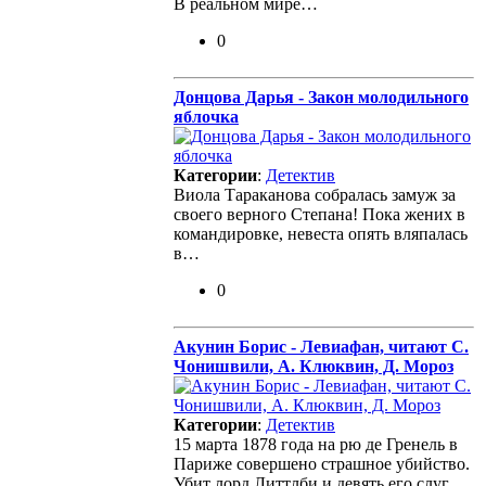
В реальном мире…
0
Донцова Дарья - Закон молодильного
яблочка
Категории
:
Детектив
Виола Тараканова собралась замуж за
своего верного Степана! Пока жених в
командировке, невеста опять вляпалась
в…
0
Акунин Борис - Левиафан, читают С.
Чонишвили, А. Клюквин, Д. Мороз
Категории
:
Детектив
15 марта 1878 года на рю де Гренель в
Париже совершено страшное убийство.
Убит лорд Литтлби и девять его слуг.…