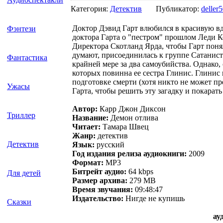
Категория:
Детектив
Публикатор:
deller
Доктор Дэвид Гарт влюбился в красивую вд
Фэнтези
доктора Гарта о "пестром" прошлом Леди К
Директора Скотланд Ярда, чтобы Гарт понял
думают, присоединилась к группе Сатанист
Фантастика
крайней мере за два самоубийства. Однако
которых повинна ее сестра Глинис. Глинис 
подготовке смерти (хотя никто не может пр
Ужасы
Гарта, чтобы решить эту загадку и покарат
Автор:
Карр Джон Диксон
Триллер
Название:
Демон отлива
Читает:
Тамара Швец
Жанр:
детектив
Детектив
Язык:
русский
Год издания релиза аудиокниги:
2009
Формат:
MP3
Битрейт аудио:
64 kbps
Для детей
Размер архива:
279 MB
Время звучания:
09:48:47
Издательство:
Нигде не купишь
Сказки
ау