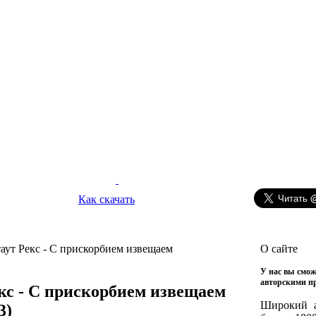
Как скачать
аут Рекс - С прискорбием извещаем
О сайте
У нас вы смож
авторскими п
кс - С прискорбием извещаем
Широкий а
3)