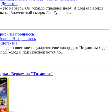
:
Детектив
 это не зверь. Он гораздо страшнее зверя. И след его всегда
овью… Знаменитый сыщик Лев Гуров не…
рис - Не прощаюсь
:
Детектив
Молодое советское государство еще лихорадит. По улицам ходят
олод, холод и грязь расползаются по…
арья - Верхом на "Титанике"