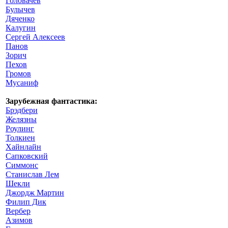
Головачев
Булычев
Дяченко
Калугин
Сергей Алексеев
Панов
Зорич
Пехов
Громов
Мусаниф
Зарубежная фантастика:
Брэдбери
Желязны
Роулинг
Толкиен
Хайнлайн
Сапковский
Симмонс
Станислав Лем
Шекли
Джордж Мартин
Филип Дик
Вербер
Азимов