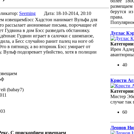
более 180
размещаем 
берутся и
ликатор:
Seeming
Дата:
18-10-2014, 20:10
права.
Бэсс Хадстон нанимает Вульфа для
Популярно
кто рассылает анонимные письма, порочащие её
т Гудвина в дом Бэсс разведать обстановку.
Дуглас Кэ
ённая: Гудвин играет в салочки с шимпанзе,
дила, а Бесс случайно ранит палец на ноге об
Категории
Это в пятницу, а во вторник Бэсс умирает от
Ирен Адлер
у. Вульф подозревает убийство, хотя в полиции
авантюрный
40
извещаем
ьф
Кристи Ага
ей (babay7)
Категории
011
Мистер Эбе
случае так
:03
60
Леонов Ни
Рекс. С прискорбием извещаем