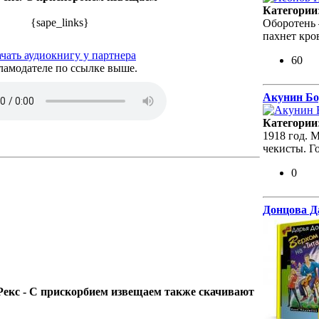
Категории
{sape_links}
Оборотень –
пахнет кр
чать аудиокнигу у партнера
60
ламодателе по ссылке выше.
Акунин Бо
Категории
1918 год. 
чекисты. Г
0
Донцова Д
 Рекс - С прискорбием извещаем также скачивают