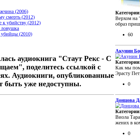
ужчина (2006)
Категории
му смерть (2012)
Верхом на 
 к убийству (2012)
образ при
я ловушка
я убийцы (2010)
60
Акунин Бо
лась аудиокнига "Стаут Рекс - С
Категории
щаем", поделитесь ссылкой с
Как мы пом
Эрасту Пет
тях. Аудиокниги, опубликованные
ут быть уже недоступны.
0
Донцова Д
Категории
Виола Тара
жених в ко
0