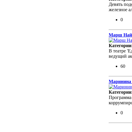
Девять под
железное а
0
Марш Найо
Категории
В театре 'Е
ведущий ак
60
Маринина 
Категории
Программа 
коррумпиро
0