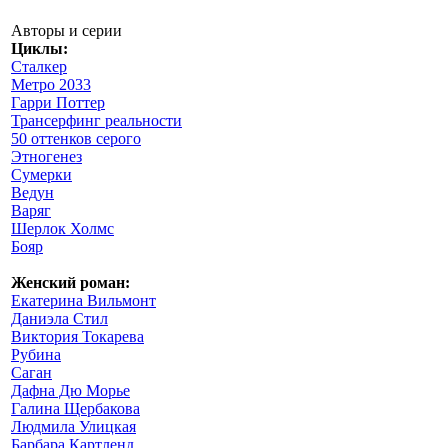
Авторы и серии
Циклы:
Сталкер
Метро 2033
Гарри Поттер
Трансерфинг реальности
50 оттенков серого
Этногенез
Сумерки
Ведун
Варяг
Шерлок Холмс
Бояр
Женский роман:
Екатерина Вильмонт
Даниэла Стил
Виктория Токарева
Рубина
Саган
Дафна Дю Морье
Галина Щербакова
Людмила Улицкая
Барбара Картленд