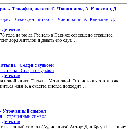
рис - Левиафан, читают С. Чонишвили, А. Клюквин, Д.
:
Детектив
878 года на рю де Гренель в Париже совершено страшное
Убит лорд Литтлби и девять его слуг.…
атьяна - Селфи с судьбой
:
Детектив
я новой книги Татьяны Устиновой! Это история о том, как
ниться жизнь, а счастье иногда подходит…
 - Утраченный символ
:
Детектив
 Утраченный символ (Аудиокнига) Автор: Дэн Браун Название: