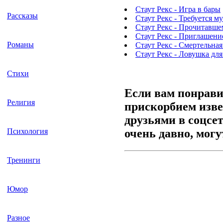
Стаут Рекс - Игра в бары
Рассказы
Стаут Рекс - Требуется м
Стаут Рекс - Прочитавше
Стаут Рекс - Приглашение
Романы
Стаут Рекс - Смертельна
Стаут Рекс - Ловушка дл
Стихи
Если вам понрави
Религия
прискорбием изве
друзьями в соцсе
Психология
очень давно, мог
Тренинги
Юмор
Разное