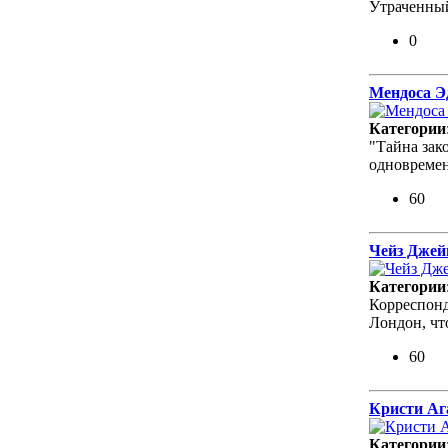
Утраченный
0
Мендоса Э
Категории
"Тайна за
одновремен
60
Чейз Джейм
Категории
Корреспонд
Лондон, чт
60
Кристи Ага
Категории