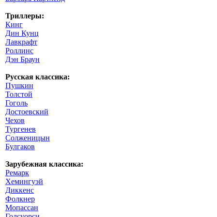
Триллеры:
Кинг
Дин Кунц
Лавкрафт
Роллинс
Дэн Браун
Русская классика:
Пушкин
Толстой
Гоголь
Достоевский
Чехов
Тургенев
Солженицын
Булгаков
Зарубежная классика:
Ремарк
Хемингуэй
Диккенс
Фолкнер
Мопассан
Голсуорси