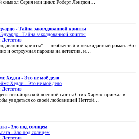
 символ Серия или цикл: Роберт Лэнгдон…
дуардо - Tайна заколдованной крипты
:
Детектив
колдованной крипты" — необычный и неожиданный роман. Это
но и остроумная пародия на детектив, и…
с Хедли - Это не моё дело
:
Детектив
ент нью-йоркской военной газеты Стив Хармас приехал в
обы увидеться со своей любовницей Неттой…
та - Зло под солнцем
:
Детектив