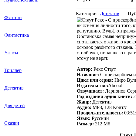
Категория:
Детектив
Пуб
Фэнтези
выяснения личности того, 
репутацию. Вульф отправляе
Фантастика
Обстановка самая непринужд
спотыкается о живого кроко
осколок разбитого стакана. 
столбняка, попавшего в ран
Ужасы
этому не верят.
Автор:
Рекс Стаут
Триллер
Название:
С прискорбием 
Цикл или серия:
Ниро Вул
Издательство:
Abcool
Детектив
Озвучивает:
Ларионов Серг
Год издания аудио книги:
2
Жанр:
Детектив
Для детей
Аудио:
MP3, 128 Кбит/с
Продолжительность:
03:51
Язык:
Русский
Сказки
Размер:
212 Мб
Стаут 