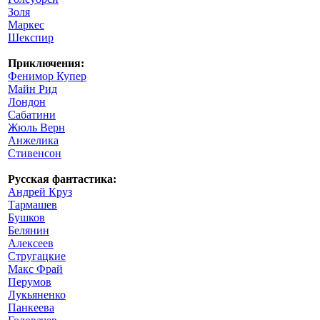
Золя
Маркес
Шекспир
Приключения:
Фенимор Купер
Майн Рид
Лондон
Сабатини
Жюль Верн
Анжелика
Стивенсон
Русская фантастика:
Андрей Круз
Тармашев
Бушков
Белянин
Алексеев
Стругацкие
Макс Фрай
Перумов
Лукьяненко
Панкеева