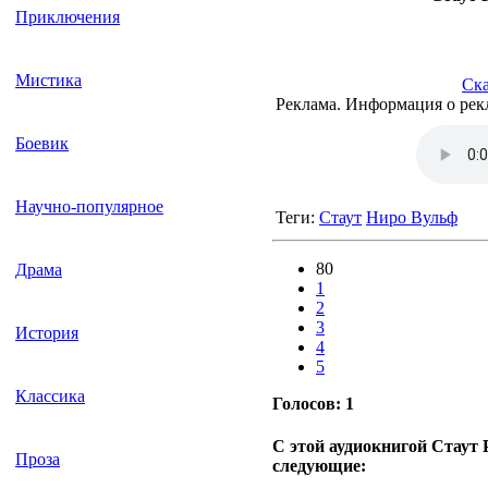
Приключения
Мистика
Ска
Реклама. Информация о рек
Боевик
Научно-популярное
Теги:
Стаут
Ниро Вульф
80
Драма
1
2
3
История
4
5
Классика
Голосов:
1
С этой аудиокнигой Стаут
Проза
следующие: