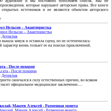
00 аудиокниг и мы постоянно пополняем список. Мы не
произведения, которые нарушают авторские права. Все книги
з открытых источников и не являются объектом авторского
е
рол Нельсон – Авантюристка
:
Детектив
 вышла замуж и оставила сцену, но не остепенилась:
 характер вновь толкает ее на поиски приключений.
та - После похорон
:
Детектив
рнети скончался в силу естественных причин, во всяком
 гласит официальное медицинское заключение.…
колай, Макеев Алексей - Разменная монета