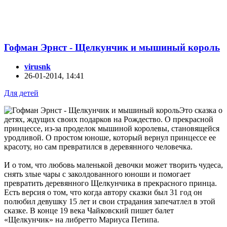
Гофман Эрнст - Щелкунчик и мышиный король
virusnk
26-01-2014, 14:41
Для детей
Это сказка о
детях, ждущих своих подарков на Рождество. О прекрасной
принцессе, из-за проделок мышиной королевы, становящейся
уродливой. О простом юноше, который вернул принцессе ее
красоту, но сам превратился в деревянного человечка.
И о том, что любовь маленькой девочки может творить чудеса,
снять злые чары с заколдованного юноши и помогает
превратить деревянного Щелкунчика в прекрасного принца.
Есть версия о том, что когда автору сказки был 31 год он
полюбил девушку 15 лет и свои страдания запечатлел в этой
сказке. В конце 19 века Чайковский пишет балет
«Щелкунчик» на либретто Мариуса Петипа.