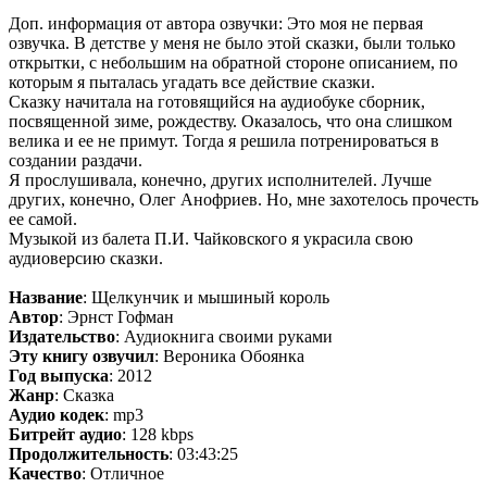
Доп. информация от автора озвучки: Это моя не первая
озвучка. В детстве у меня не было этой сказки, были только
открытки, с небольшим на обратной стороне описанием, по
которым я пыталась угадать все действие сказки.
Сказку начитала на готовящийся на аудиобуке сборник,
посвященной зиме, рождеству. Оказалось, что она слишком
велика и ее не примут. Тогда я решила потренироваться в
создании раздачи.
Я прослушивала, конечно, других исполнителей. Лучше
других, конечно, Олег Анофриев. Но, мне захотелось прочесть
ее самой.
Музыкой из балета П.И. Чайковского я украсила свою
аудиоверсию сказки.
Название
: Щелкунчик и мышиный король
Автор
: Эрнст Гофман
Издательство
: Аудиокнига своими руками
Эту книгу озвучил
: Вероника Обоянка
Год выпуска
: 2012
Жанр
: Сказка
Аудио кодек
: mp3
Битрейт аудио
: 128 kbps
Продолжительность
: 03:43:25
Качество
: Отличное