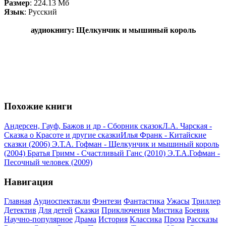
Размер
: 224.13 Мб
Язык
: Русский
аудиокнигу: Щелкунчик и мышиный король
Похожие книги
Андерсен, Гауф, Бажов и др - Сборник сказок
Л.А. Чарская -
Сказка о Красоте и другие сказки
Илья Франк - Китайские
сказки (2006)
Э.Т.А. Гофман - Щелкунчик и мышиный король
(2004)
Братья Гримм - Счастливый Ганс (2010)
Э.Т.А.Гофман -
Песочный человек (2009)
Навигация
Главная
Аудиоспектакли
Фэнтези
Фантастика
Ужасы
Триллер
Детектив
Для детей
Сказки
Приключения
Мистика
Боевик
Научно-популярное
Драма
История
Классика
Проза
Рассказы