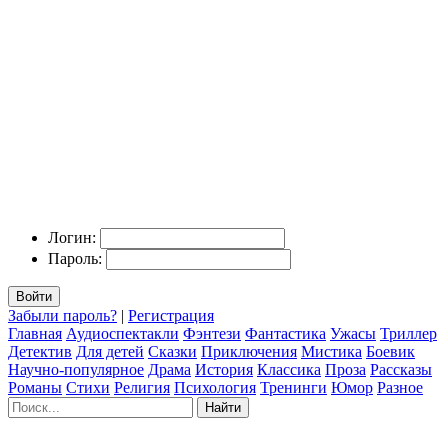
Логин:
Пароль:
Войти
Забыли пароль?
|
Регистрация
Главная
Аудиоспектакли
Фэнтези
Фантастика
Ужасы
Триллер
Детектив
Для детей
Сказки
Приключения
Мистика
Боевик
Научно-популярное
Драма
История
Классика
Проза
Рассказы
Романы
Стихи
Религия
Психология
Тренинги
Юмор
Разное
Найти