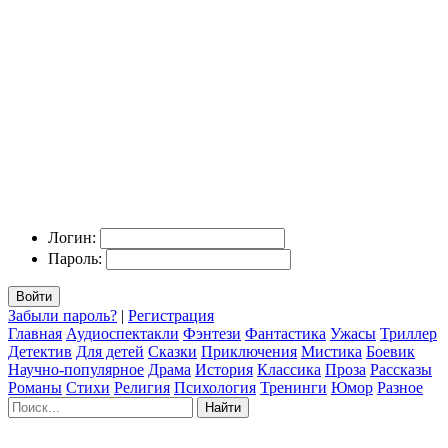
Логин:
Пароль:
Войти
Забыли пароль?
|
Регистрация
Главная
Аудиоспектакли
Фэнтези
Фантастика
Ужасы
Триллер
Детектив
Для детей
Сказки
Приключения
Мистика
Боевик
Научно-популярное
Драма
История
Классика
Проза
Рассказы
Романы
Стихи
Религия
Психология
Тренинги
Юмор
Разное
Найти