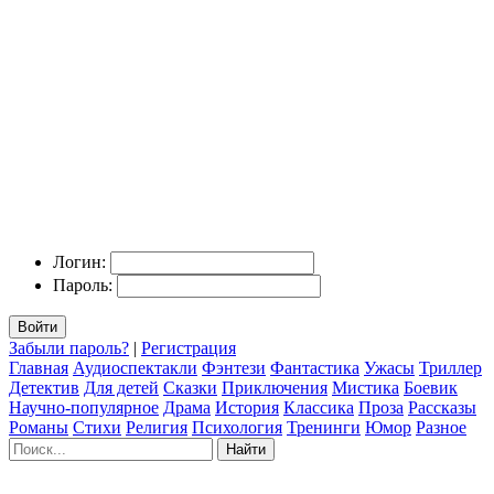
Логин:
Пароль:
Войти
Забыли пароль?
|
Регистрация
Главная
Аудиоспектакли
Фэнтези
Фантастика
Ужасы
Триллер
Детектив
Для детей
Сказки
Приключения
Мистика
Боевик
Научно-популярное
Драма
История
Классика
Проза
Рассказы
Романы
Стихи
Религия
Психология
Тренинги
Юмор
Разное
Найти