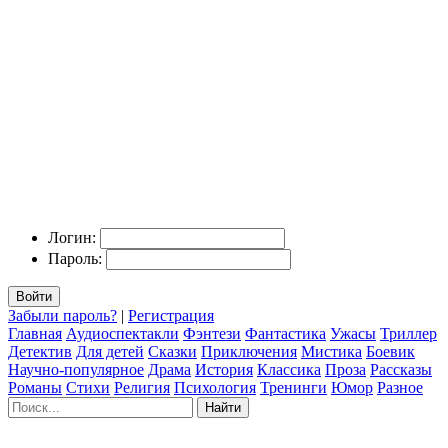
Логин:
Пароль:
Войти
Забыли пароль?
|
Регистрация
Главная
Аудиоспектакли
Фэнтези
Фантастика
Ужасы
Триллер
Детектив
Для детей
Сказки
Приключения
Мистика
Боевик
Научно-популярное
Драма
История
Классика
Проза
Рассказы
Романы
Стихи
Религия
Психология
Тренинги
Юмор
Разное
Найти