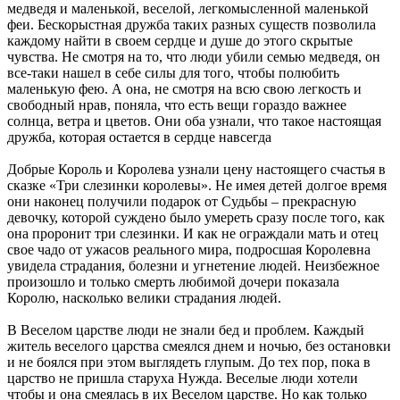
медведя и маленькой, веселой, легкомысленной маленькой
феи. Бескорыстная дружба таких разных существ позволила
каждому найти в своем сердце и душе до этого скрытые
чувства. Не смотря на то, что люди убили семью медведя, он
все-таки нашел в себе силы для того, чтобы полюбить
маленькую фею. А она, не смотря на всю свою легкость и
свободный нрав, поняла, что есть вещи гораздо важнее
солнца, ветра и цветов. Они оба узнали, что такое настоящая
дружба, которая остается в сердце навсегда
Добрые Король и Королева узнали цену настоящего счастья в
сказке «Три слезинки королевы». Не имея детей долгое время
они наконец получили подарок от Судьбы – прекрасную
девочку, которой суждено было умереть сразу после того, как
она проронит три слезинки. И как не ограждали мать и отец
свое чадо от ужасов реального мира, подросшая Королевна
увидела страдания, болезни и угнетение людей. Неизбежное
произошло и только смерть любимой дочери показала
Королю, насколько велики страдания людей.
В Веселом царстве люди не знали бед и проблем. Каждый
житель веселого царства смеялся днем и ночью, без остановки
и не боялся при этом выглядеть глупым. До тех пор, пока в
царство не пришла старуха Нужда. Веселые люди хотели
чтобы и она смеялась в их Веселом царстве. Но как только