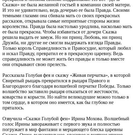
Сказки» не была желанной гостьей в компании своей матери.
И это не удивительно, ведь дочерью ее была Правда. Своими
темными глазами она сбивала мать со своих прекрасных
рассказов, открывала самые неприятные стороны жизни
королевства. Правда была настолько уродлива, насколько мать
ее была прекрасна. Чтобы избавиться от дочери Сказка
решила выдать ее замуж. Но ни принц Любовь, ни принц
Дружба, ни другие не смогли выдержать взгляда Правды.
Только король Справедливость и Правосудие, который любил
и искал Правду, превратил ее в прекрасную царевну. Ведь
справедливость не может жить без правды и только вместе
они открывают свою прелесть.
Рассказала Голубая фея и сказку «Живая перчатка», в которой
Свирепый рыцарь превратился в рыцаря Правого и
Благородного благодаря волшебной перчатке Победы. Только
волшебство заставило рыцаря отказаться от жестокости,
коварства и корысти. Но найти великодушие можно только в
том сердце, в котором оно имеется, как бы глубоко не
пряталось.
Озвучила «Сказки Голубой феи» Ирина Мохова. Волшебный
голос Ирины завораживает с первого звука и полностью
погружает в мир фантазии и мерцающего блеска царевны
Сказки. Очень выразительное, красивое и внятное чтение