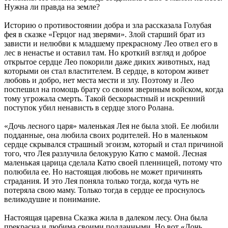
Нужна ли правда на земле?
Историю о противостоянии добра и зла рассказала Голубая
фея в сказке «Герцог над зверями». Злой старший брат из
зависти и нелюбви к младшему прекрасному Лео отвел его в
лес в ненастье и оставил там. Но кроткий взгляд и доброе
открытое сердце Лео покорили даже диких животных, над
которыми он стал властителем. В сердце, в котором живет
любовь и добро, нет места мести и злу. Поэтому и Лео
поспешил на помощь брату со своим звериным войском, когда
тому угрожала смерть. Такой бескорыстный и искренний
поступок убил ненависть в сердце злого Ролана.
«Дочь лесного царя» маленькая Лея не была злой. Ее любили
подданные, она любила своих родителей. Но в маленьком
сердце скрывался страшный эгоизм, который и стал причиной
того, что Лея разлучила белокурую Катю с мамой. Лесная
маленькая царица сделала Катю своей пленницей, потому что
полюбила ее. Но настоящая любовь не может причинять
страдания. И это Лея поняла только тогда, когда чуть не
потеряла свою маму. Только тогда в сердце ее проснулось
великодушие и понимание.
Настоящая царевна Сказка жила в далеком лесу. Она была
прекрасна и любима своими подданными. Но вот «Дочь