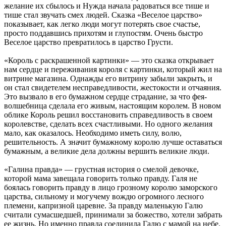
желание их сбылось и Нужда начала радоваться все тише и
тише стал звучать смех людей. Сказка «Веселое царство»
показывает, как легко люди могут потерять свое счастье,
просто поддавшись прихотям и глупостям. Очень быстро
Веселое царство превратилось в царство Грусти.
«Король с раскрашенной картинки» — это сказка открывает
нам сердце и переживания короля с картинки, который жил на
витрине магазина. Однажды его витрину забыли закрыть, и
он стал свидетелем несправедливости, жестокости и отчаяния.
Это вызвало в его бумажном сердце страдание, за что фея-
волшебница сделала его живым, настоящим королем. В новом
облике Король решил восстановить справедливость в своем
королевстве, сделать всех счастливыми. Но одного желания
мало, как оказалось. Необходимо иметь силу, волю,
решительность. А значит бумажному королю лучше оставаться
бумажным, а великие дела должны вершить великие люди.
«Галина правда» — грустная история о смелой девочке,
которой мама завещала говорить только правду. Галя не
боялась говорить правду в лицо грозному королю заморского
царства, сильному и могучему вождю огромного лесного
племени, капризной царевне. За правду маленькую Галю
считали сумасшедшей, принимали за божество, хотели забрать
ее жизнь. Но именно правда соединила Галю с мамой на небе.