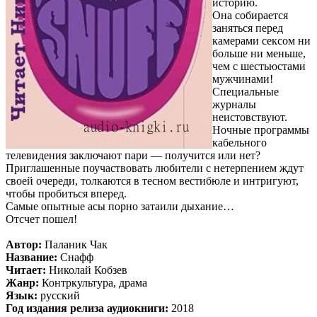
историю.
Она собирается
заняться перед
камерами сексом ни
больше ни меньше,
чем с шестьюстами
мужчинами!
Специальные
журналы
неистовствуют.
Ночные программы
кабельного
телевидения заключают пари — получится или нет?
Приглашенные поучаствовать любители с нетерпением ждут
своей очереди, толкаются в тесном вестибюле и интригуют,
чтобы пробиться вперед.
Самые опытные асы порно затаили дыхание…
Отсчет пошел!
Автор:
Паланик Чак
Название:
Снафф
Читает:
Николай Кобзев
Жанр:
Контркультура, драма
Язык:
русский
Год издания релиза аудиокниги:
2018