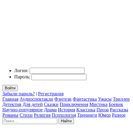
Логин:
Пароль:
Войти
Забыли пароль?
|
Регистрация
Главная
Аудиоспектакли
Фэнтези
Фантастика
Ужасы
Триллер
Детектив
Для детей
Сказки
Приключения
Мистика
Боевик
Научно-популярное
Драма
История
Классика
Проза
Рассказы
Романы
Стихи
Религия
Психология
Тренинги
Юмор
Разное
Найти