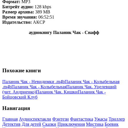
Формат:
MP3
Битрейт аудио:
128 kbps
Размер архива:
389 MB
Время звучания:
06:52:51
Издательство:
АКСР
аудиокнигу Паланик Чак - Снафф
Похожие книги
Паланик Чак - Невидимки .m4b
Паланик Чак - Колыбельная
.m4b
Паланик Чак - Колыбельная
Паланик Чак. Уцелевший
(чит. Андриенко)
Паланик Чак. Кишки
Паланик Чак -
Бойцовский Клуб
Навигация
Главная
Аудиоспектакли
Фэнтези
Фантастика
Ужасы
Триллер
Детектив
Для детей
Сказки
Приключения
Мистика
Боевик