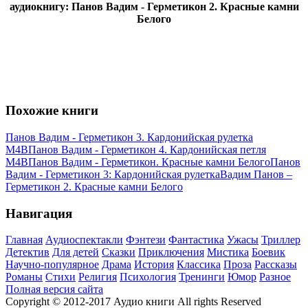
аудиокнигу: Панов Вадим - Герметикон 2. Красные камни
Белого
Похожие книги
Панов Вадим - Герметикон 3. Кардонийская рулетка
M4B
Панов Вадим - Герметикон 4. Кардонийская петля
M4B
Панов Вадим - Герметикон. Красные камни Белого
Панов
Вадим - Герметикон 3: Кардонийская рулетка
Вадим Панов –
Герметикон 2. Красные камни Белого
Навигация
Главная
Аудиоспектакли
Фэнтези
Фантастика
Ужасы
Триллер
Детектив
Для детей
Сказки
Приключения
Мистика
Боевик
Научно-популярное
Драма
История
Классика
Проза
Рассказы
Романы
Стихи
Религия
Психология
Тренинги
Юмор
Разное
Полная версия сайта
Copyright © 2012-2017 Аудио книги All rights Reserved