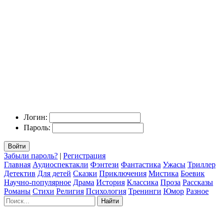
Логин:
Пароль:
Войти
Забыли пароль?
|
Регистрация
Главная
Аудиоспектакли
Фэнтези
Фантастика
Ужасы
Триллер
Детектив
Для детей
Сказки
Приключения
Мистика
Боевик
Научно-популярное
Драма
История
Классика
Проза
Рассказы
Романы
Стихи
Религия
Психология
Тренинги
Юмор
Разное
Найти