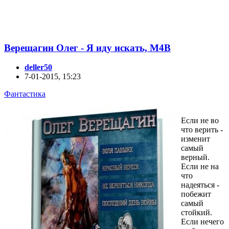
Верещагин Олег - Я иду искать, М4В
deller50
7-01-2015, 15:23
Фантастика
Если не во
что верить -
изменит
самый
верный.
Если не на
что
надеяться -
побежит
самый
стойкий.
Если нечего