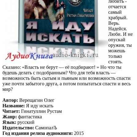
любить -
отчается
самый
храбрый.
Верь.
Надейся.
Люби. И не
опускай
оружия, ты
можешь
только
стоять.
Сказано: «Власть не берут — её подбирают! » Но что ты
будешь делать с подобранным? Что для тебя власть —
возможность быть сытым и пьяным или возможность спасти
уже почти забытого друга, а потом попытаться спасти и весь
мир?
Автор:
Верещагин Олег
Название:
Я иду искать
Читает:
Гинатуллин Рустам
Жанр:
фантастика
Язык:
русский
Издательство:
СамопалЪ
Год издания релиза аудиокниги:
2015