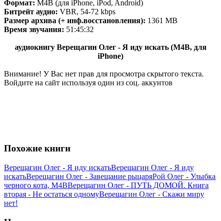
Формат:
M4B (для iPhone, iPod, Android)
Битрейт аудио:
VBR, 54-72 kbps
Размер архива (+ инф.восстановления):
1361 MB
Время звучания:
51:45:32
аудиокнигу Верещагин Олег - Я иду искать (M4B, для
iPhone)
Внимание! У Вас нет прав для просмотра скрытого текста.
Войдите на сайт используя один из соц. аккунтов
Похожие книги
Верещагин Олег - Я иду искать
Верещагин Олег - Я иду
искать
Верещагин Олег - Завещание рыцаря
Рой Олег - Улыбка
черного кота, М4В
Верещагин Олег - ПУТЬ ДОМОЙ. Книга
вторая - Не остаться одному
Верещагин Олег - Скажи миру
нет!