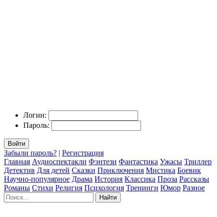
Логин:
Пароль:
Войти
Забыли пароль?
|
Регистрация
Главная
Аудиоспектакли
Фэнтези
Фантастика
Ужасы
Триллер
Детектив
Для детей
Сказки
Приключения
Мистика
Боевик
Научно-популярное
Драма
История
Классика
Проза
Рассказы
Романы
Стихи
Религия
Психология
Тренинги
Юмор
Разное
Найти