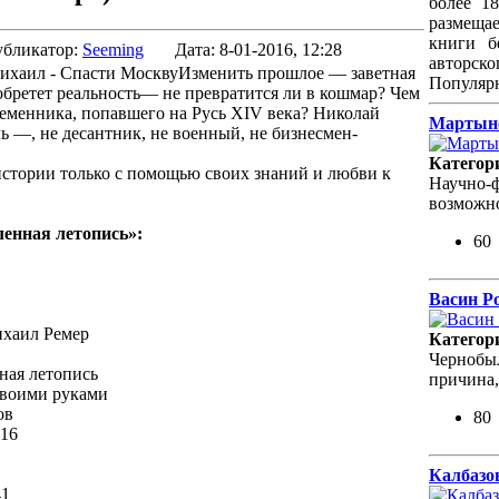
более 1
размеща
книги б
бликатор:
Seeming
Дата:
8-01-2016, 12:28
авторско
Изменить прошлое — заветная
Популяр
 обретет реальность— не превратится ли в кошмар? Чем
ременника, попавшего на Русь XIV века? Николай
Мартыно
 —, не десантник, не военный, не бизнесмен-
Категор
истории только с помощью своих знаний и любви к
Научно-ф
возможно
енная летопись»:
60
Васин Ро
ихаил Ремер
Категор
Чернобыл
ая летопись
причина,
воими руками
ов
80
16
Калбазо
41