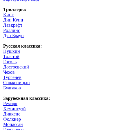
Триллеры:
Кинг
Дин Кунц
Лавкрафт
Роллинс
Дэн Браун
Русская классика:
Пушкин
Толстой
Гоголь
Достоевский
Чехов
Тургенев
Солженицын
Булгаков
Зарубежная классика:
Ремарк
Хемингуэй
Диккенс
Фолкнер
Мопассан
Голсуорси