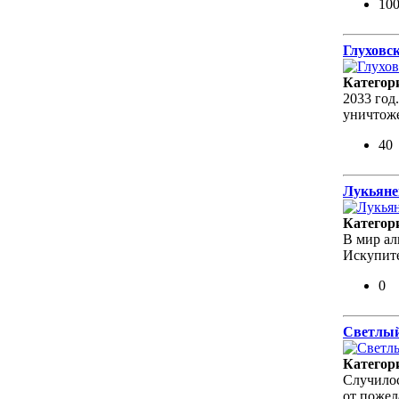
10
Глуховс
Категор
2033 год
уничтоже
40
Лукьяне
Категор
В мир ал
Искупите
0
Светлый
Категор
Случилос
от пожел