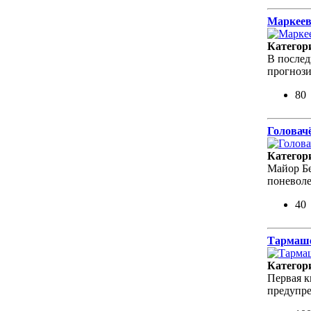
Маркеев
Категор
В послед
прогнози
80
Головач
Категор
Майор Бе
поневоле
40
Тармаше
Категор
Первая к
предупр