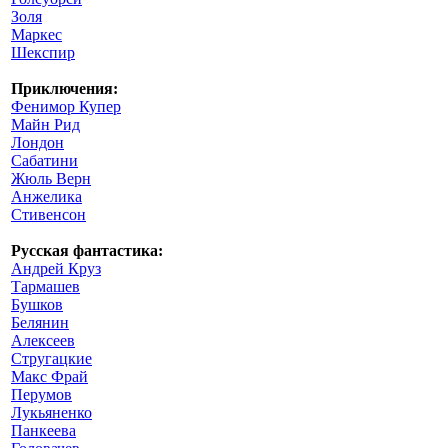
Золя
Маркес
Шекспир
Приключения:
Фенимор Купер
Майн Рид
Лондон
Сабатини
Жюль Верн
Анжелика
Стивенсон
Русская фантастика:
Андрей Круз
Тармашев
Бушков
Белянин
Алексеев
Стругацкие
Макс Фрай
Перумов
Лукьяненко
Панкеева