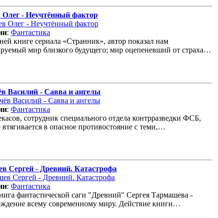
 Олег - Неучтённый фактор
ии
:
Фантастика
ней книге сериала «Странник», автор показал нам
руемый мир близкого будущего; мир оцепеневший от страха…
ёв Василий - Савва и ангелы
ии
:
Фантастика
касов, сотрудник специального отдела контрразведки ФСБ,
 втягивается в опасное противостояние с теми,…
в Сергей - Древний. Катастрофа
ии
:
Фантастика
нига фантастической саги "Древний" Сергея Тармашева -
еждение всему современному миру. Действие книги…