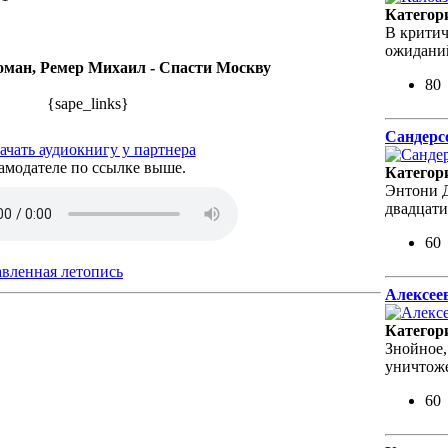
Категор
В критич
ожиданий
оман, Ремер Михаил - Спасти Москву
80
{sape_links}
Сандерс
ачать аудиокнигу у партнера
амодателе по ссылке выше.
Категор
Энтони Д
двадцат
60
вленная летопись
Алексее
Категор
Знойное,
уничтоже
60