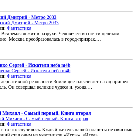
0
кий Дмитрий - Метро 2033
ии
:
Фантастика
. Вся земля лежит в разрухе. Человечество почти целиком
но. Москва преобразовалась в город-призрак,…
нко Сергей - Искатели неба m4b
ии
:
Фантастика
ьтернативной реальности Земли две тысячи лет назад пришел
ль. Он совершал великие чудеса и, уходя,…
 Михаил - Самый первый. Книга вторая
ии
:
Фантастика
ь то что случилось. Кждый житель нашей планеты независимо
аний стал одим из участников «Игры». «Игра»…