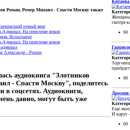
Китаева
ков Роман, Ремер Михаил - Спасти Москву также
Категор
Женщина 
смотря 
 Прекрасный новый мир
л-Адмирал. На переломе веков
60
нязя. Испытание
л-Адмирал. На переломе веков
Гаррисо
-адмирал
в Александр - Ронин
Категор
Торговец
прибудет
лась аудиокнига "Злотников
80
ил - Спасти Москву", поделитесь
и в соцсетях. Аудиокниги,
Дроздов 
ень давно, могут быть уже
Категор
Еще мину
И вдруг 
60