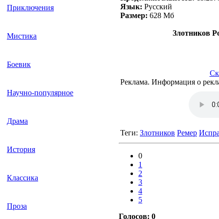
Язык:
Русский
Приключения
Размер:
628 Mб
Злотников Р
Мистика
Боевик
Ск
Реклама. Информация о рекл
Научно-популярное
Драма
Теги:
Злотников
Ремер
Испра
История
0
1
2
Классика
3
4
5
Проза
Голосов:
0