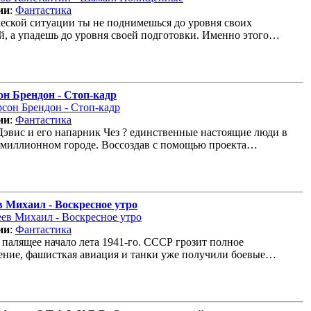
ии
:
Фантастика
еской ситуации ты не поднимешься до уровня своих
, а упадешь до уровня своей подготовки. Именно этого…
он Брендон - Стоп-кадр
ии
:
Фантастика
эвис и его напарник Чез ? единственные настоящие люди в
имиллионном городе. Воссоздав с помощью проекта…
в Михаил - Воскресное утро
ии
:
Фантастика
 палящее начало лета 1941-го. СССР грозит полное
ние, фашисткая авиация и танки уже получили боевые…