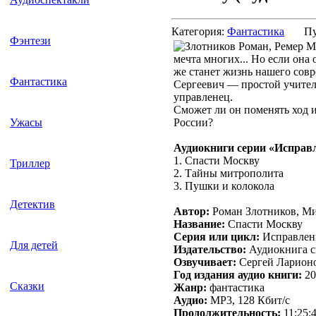
Категория:
Фантастика
Пу
Фэнтези
мечта многих... Но если она
же станет жизнь нашего сов
Фантастика
Сергеевич — простой учитель
управленец.
Сможет ли он поменять ход 
России?
Ужасы
Аудиокниги серии «Исправл
1. Спасти Москву
Триллер
2. Тайны митрополита
3. Пушки и колокола
Детектив
Автор:
Роман Злотников, М
Название:
Спасти Москву
Серия или цикл:
Исправленн
Для детей
Издательство:
Аудиокнига с
Озвучивает:
Сергей Ларион
Год издания аудио книги:
20
Сказки
Жанр:
фантастика
Аудио:
MP3, 128 Кбит/с
Продолжительность:
11:25: