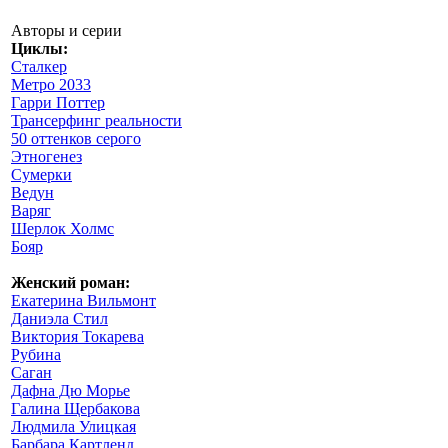
Авторы и серии
Циклы:
Сталкер
Метро 2033
Гарри Поттер
Трансерфинг реальности
50 оттенков серого
Этногенез
Сумерки
Ведун
Варяг
Шерлок Холмс
Бояр
Женский роман:
Екатерина Вильмонт
Даниэла Стил
Виктория Токарева
Рубина
Саган
Дафна Дю Морье
Галина Щербакова
Людмила Улицкая
Барбара Картленд