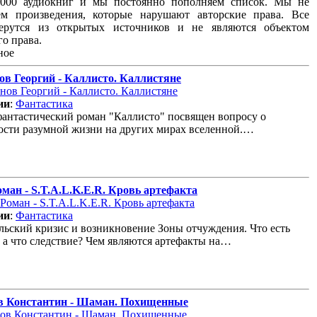
8000 аудиокниг и мы постоянно пополняем список. Мы не
ем произведения, которые нарушают авторские права. Все
ерутся из открытых источников и не являются объектом
го права.
ное
в Георгий - Каллисто. Каллистяне
ии
:
Фантастика
антастический роман "Каллисто" посвящен вопросу о
сти разумной жизни на других мирах вселенной.…
ман - S.T.A.L.K.E.R. Кровь артефакта
ии
:
Фантастика
ьский кризис и возникновение Зоны отчуждения. Что есть
 а что следствие? Чем являются артефакты на…
в Константин - Шаман. Похищенные