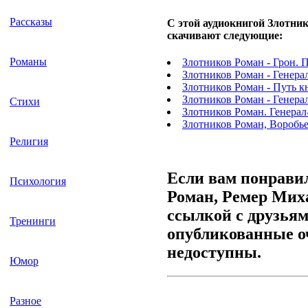
Рассказы
С этой аудиокнигой Злотни
скачивают следующие:
Романы
Злотников Роман - Грон.
Злотников Роман - Генера
Злотников Роман - Путь к
Злотников Роман - Генера
Стихи
Злотников Роман. Генерал
Злотников Роман, Воробье
Религия
Если вам понрави
Психология
Роман, Ремер Миха
ссылкой с друзьям
Тренинги
опубликованные оч
недоступны.
Юмор
Разное