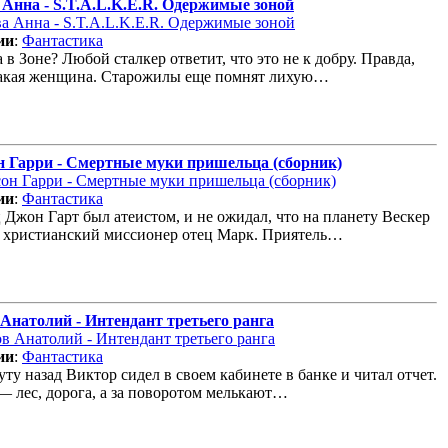
 Анна - S.T.A.L.K.E.R. Одержимые зоной
ии
:
Фантастика
в Зоне? Любой сталкер ответит, что это не к добру. Правда,
какая женщина. Старожилы еще помнят лихую…
н Гарри - Смертные муки пришельца (сборник)
ии
:
Фантастика
 Джон Гарт был атеистом, и не ожидал, что на планету Вескер
 христианский миссионер отец Марк. Приятель…
Анатолий - Интендант третьего ранга
ии
:
Фантастика
ту назад Виктор сидел в своем кабинете в банке и читал отчет.
— лес, дорога, а за поворотом мелькают…