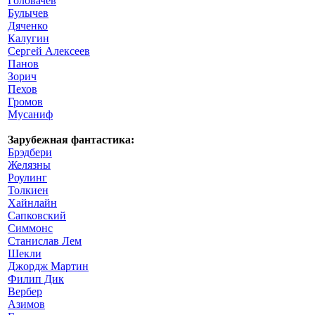
Головачев
Булычев
Дяченко
Калугин
Сергей Алексеев
Панов
Зорич
Пехов
Громов
Мусаниф
Зарубежная фантастика:
Брэдбери
Желязны
Роулинг
Толкиен
Хайнлайн
Сапковский
Симмонс
Станислав Лем
Шекли
Джордж Мартин
Филип Дик
Вербер
Азимов