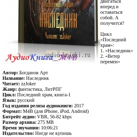
двигаться
вперед и
оставаться
собой. А
получится?
Цикл
«Последний
храм»:
1. «Наследник»
2. «Ветер
перемен»
Автор:
Богданов Арт
Название:
Наследник
Читает:
zzJoker
Жанр:
фантастика, ЛитРПГ
Цикл:
Последний храм, книга-1
Язык:
русский
Год издания релиза аудиокниги:
2017
Формат:
M4B (для iPhone, iPod, Android)
Битрейт аудио:
VBR, 56-82 kbps
Размер архива:
275 MB
Время звучания:
10:06:21
Издательство:
Нигде не купишь