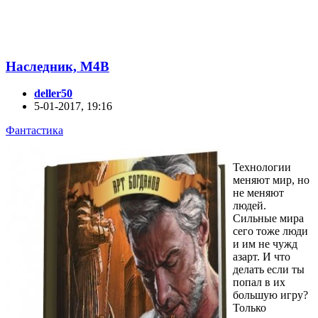
Наследник, М4В
deller50
5-01-2017, 19:16
Фантастика
Технологии
меняют мир, но
не меняют
людей.
Сильные мира
сего тоже люди
и им не чужд
азарт. И что
делать если ты
попал в их
большую игру?
Только