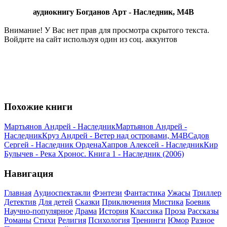
аудиокнигу Богданов Арт - Наследник, М4В
Внимание! У Вас нет прав для просмотра скрытого текста.
Войдите на сайт используя один из соц. аккунтов
Похожие книги
Мартьянов Андрей - Наследник
Мартьянов Андрей -
Наследник
Круз Андрей - Ветер над островами, М4В
Садов
Сергей - Наследник Ордена
Хапров Алексей - Наследник
Кир
Булычев - Река Хронос. Книга 1 - Наследник (2006)
Навигация
Главная
Аудиоспектакли
Фэнтези
Фантастика
Ужасы
Триллер
Детектив
Для детей
Сказки
Приключения
Мистика
Боевик
Научно-популярное
Драма
История
Классика
Проза
Рассказы
Романы
Стихи
Религия
Психология
Тренинги
Юмор
Разное