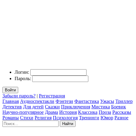
Логин:
Пароль:
Войти
Забыли пароль?
|
Регистрация
Главная
Аудиоспектакли
Фэнтези
Фантастика
Ужасы
Триллер
Детектив
Для детей
Сказки
Приключения
Мистика
Боевик
Научно-популярное
Драма
История
Классика
Проза
Рассказы
Романы
Стихи
Религия
Психология
Тренинги
Юмор
Разное
Найти