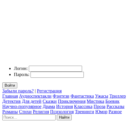
Логин:
Пароль:
Войти
Забыли пароль?
|
Регистрация
Главная
Аудиоспектакли
Фэнтези
Фантастика
Ужасы
Триллер
Детектив
Для детей
Сказки
Приключения
Мистика
Боевик
Научно-популярное
Драма
История
Классика
Проза
Рассказы
Романы
Стихи
Религия
Психология
Тренинги
Юмор
Разное
Найти