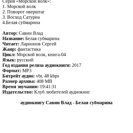
Серия «Морской волк»:
1. Морской волк
2. Поворот оверштаг
3. Восход Сатурна
4.Белая субмарина
Автор:
Савин Влад
Название:
Белая субмарина
Читает:
Ларионов Сергей
Жанр:
фантастика
Цикл:
Морской волк, книга-04
Язык:
русский
Год издания релиза аудиокниги:
2017
Формат:
MP3
Битрейт аудио:
vbr, 48 kbps
Размер архива:
408 MB
Время звучания:
19:41:31
Издательство:
Клуб любителей аудиокниг
аудиокнигу Савин Влад - Белая субмарина