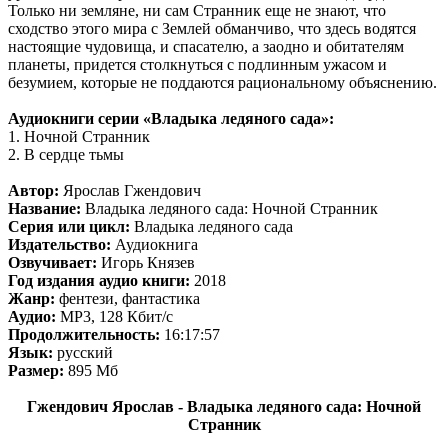
Только ни земляне, ни сам Странник еще не знают, что
сходство этого мира с Землей обманчиво, что здесь водятся
настоящие чудовища, и спасателю, а заодно и обитателям
планеты, придется столкнуться с подлинным ужасом и
безумием, которые не поддаются рациональному объяснению.
Аудиокниги серии «Владыка ледяного сада»:
1. Ночной Странник
2. В сердце тьмы
Автор:
Ярослав Гжендович
Название:
Владыка ледяного сада: Ночной Странник
Серия или цикл:
Владыка ледяного сада
Издательство:
Аудиокнига
Озвучивает:
Игорь Князев
Год издания аудио книги:
2018
Жанр:
фентези, фантастика
Аудио:
MP3, 128 Кбит/с
Продолжительность:
16:17:57
Язык:
русский
Размер:
895 Mб
Гжендович Ярослав - Владыка ледяного сада: Ночной
Странник