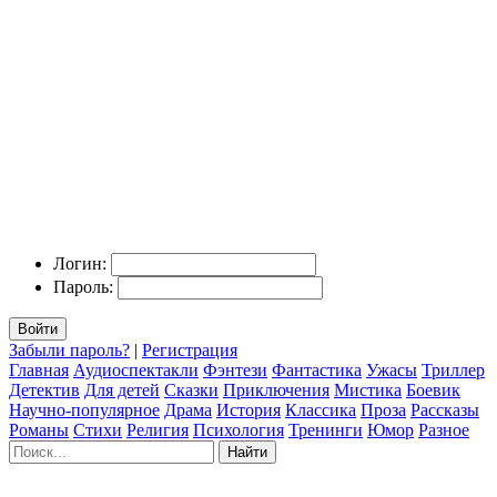
Логин:
Пароль:
Войти
Забыли пароль?
|
Регистрация
Главная
Аудиоспектакли
Фэнтези
Фантастика
Ужасы
Триллер
Детектив
Для детей
Сказки
Приключения
Мистика
Боевик
Научно-популярное
Драма
История
Классика
Проза
Рассказы
Романы
Стихи
Религия
Психология
Тренинги
Юмор
Разное
Найти