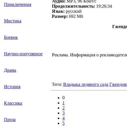
Аудио:
MP3, 96 Кбит/с
Приключения
Продолжительность:
19:26:34
Язык:
русский
Размер:
692 Mб
Мистика
Гжендо
Боевик
Научно-популярное
Реклама. Информация о рекламодател
Драма
Теги:
Владыка ледяного сада
Гжендов
История
0
1
Классика
2
3
4
Проза
5