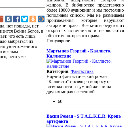
жанров. В библиотеке представлено
более 18000 аудиокниг и мы постоянно
пополняем список. Мы не размещаем
произведения, которые нарушают
авторские права. Все книги берутся из
ца, нет пощады, нет
открытых источников и не являются
лизится Война Богов, в
объектом авторского права.
ает, что есть лишь
Популярное
адо выбраться из
ринц уничтоженного
Мартынов Георгий - Каллисто.
лигиозным
Каллистяне
ого, чего уже
Категории
:
Фантастика
Научно-фантастический роман
"Каллисто" посвящен вопросу о
возможности разумной жизни на
других мирах вселенной.…
60
Васин Роман - S.T.A.L.K.E.R. Кровь
артефакта