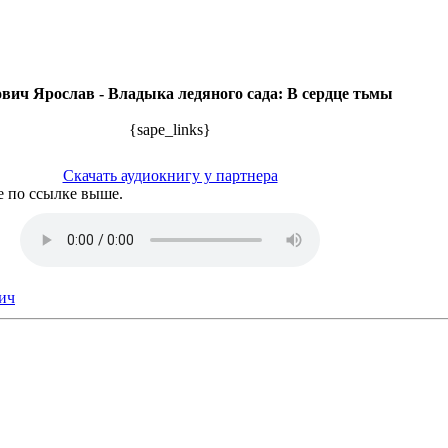
вич Ярослав - Владыка ледяного сада: В сердце тьмы
{sape_links}
Скачать аудиокнигу у партнера
е по ссылке выше.
ич