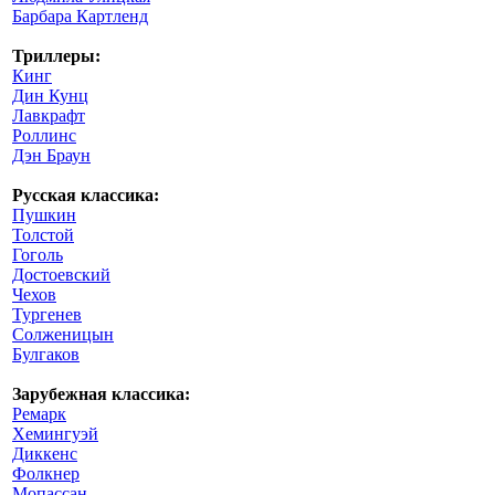
Барбара Картленд
Триллеры:
Кинг
Дин Кунц
Лавкрафт
Роллинс
Дэн Браун
Русская классика:
Пушкин
Толстой
Гоголь
Достоевский
Чехов
Тургенев
Солженицын
Булгаков
Зарубежная классика:
Ремарк
Хемингуэй
Диккенс
Фолкнер
Мопассан