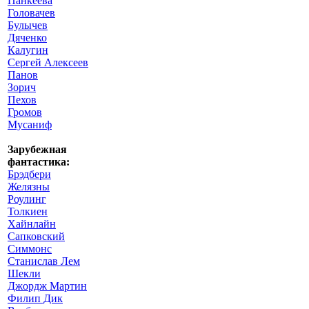
Панкеева
Головачев
Булычев
Дяченко
Калугин
Сергей Алексеев
Панов
Зорич
Пехов
Громов
Мусаниф
Зарубежная
фантастика:
Брэдбери
Желязны
Роулинг
Толкиен
Хайнлайн
Сапковский
Симмонс
Станислав Лем
Шекли
Джордж Мартин
Филип Дик