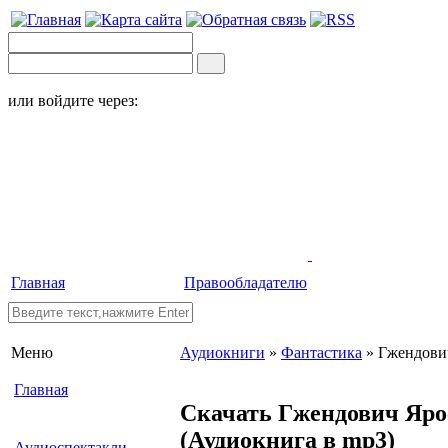
или войдите через:
Главная
Правообладателю
Меню
Аудиокниги
»
Фантастика
» Гжендович
Главная
Скачать Гжендович Ярос
(Аудиокнига в mp3)
Аудиоспектакли