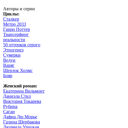
Авторы и серии
Циклы:
Сталкер
Метро 2033
Гарри Поттер
Трансерфинг
реальности
50 оттенков серого
Этногенез
Сумерки
Ведун
Варяг
Шерлок Холмс
Бояр
Женский роман:
Екатерина Вильмонт
Даниэла Стил
Виктория Токарева
Рубина
Саган
Дафна Дю Морье
Галина Щербакова
Людмила Улицкая