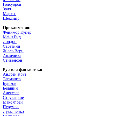
Голсуорси
Золя
Маркес
Шекспир
Приключения:
Фенимор Купер
Майн Рид
Лондон
Сабатини
Жюль Верн
Анжелика
Стивенсон
Русская фантастика:
Андрей Круз
Тармашев
Бушков
Белянин
Алексеев
Стругацкие
Макс Фрай
Перумов
Лукьяненко