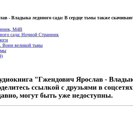
лав - Владыка ледяного сада: В сердце тьмы также скачиваю
анник, М4В
ного сада: Ночной Странник
ьюги
. Воин великой тьмы
ьмы
9)
удиокнига "Гжендович Ярослав - Владык
оделитесь ссылкой с друзьями в соцсетях
авно, могут быть уже недоступны.