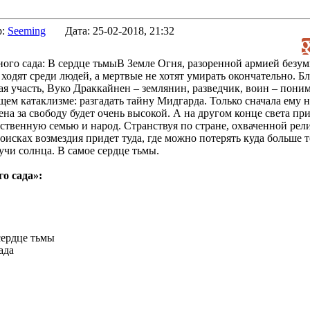
р:
Seeming
Дата:
25-02-2018, 21:32
В Земле Огня, разоренной армией безум
ходят среди людей, а мертвые не хотят умирать окончательно. Б
ая участь, Вуко Драккайнен – землянин, разведчик, воин – поним
ем катаклизме: разгадать тайну Мидгарда. Только сначала ему н
на за свободу будет очень высокой. А на другом конце света п
обственную семью и народ. Странствуя по стране, охваченной ре
поисках возмездия придет туда, где можно потерять куда больше т
лучи солнца. В самое сердце тьмы.
о сада»:
сердце тьмы
ада