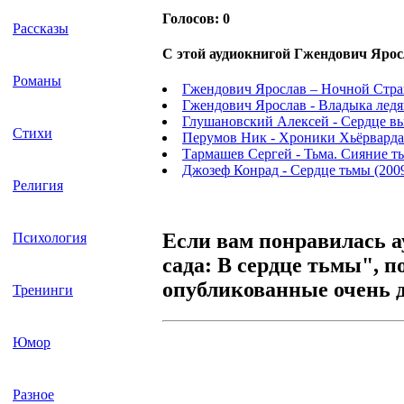
Голосов:
0
Рассказы
С этой аудиокнигой Гжендович Ярос
Романы
Гжендович Ярослав – Ночной Стр
Гжендович Ярослав - Владыка ледя
Глушановский Алексей - Сердце в
Стихи
Перумов Ник - Хроники Хьёрварда
Тармашев Сергей - Тьма. Сияние т
Джозеф Конрад - Сердце тьмы (200
Религия
Если вам понравилась а
Психология
сада: В сердце тьмы", п
опубликованные очень д
Тренинги
Юмор
Разное