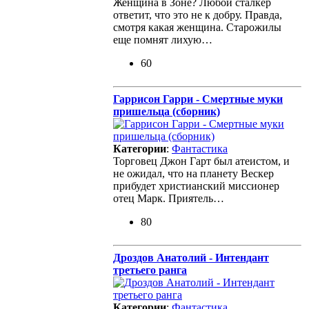
Женщина в Зоне? Любой сталкер
ответит, что это не к добру. Правда,
смотря какая женщина. Старожилы
еще помнят лихую…
60
Гаррисон Гарри - Смертные муки
пришельца (сборник)
Категории
:
Фантастика
Торговец Джон Гарт был атеистом, и
не ожидал, что на планету Вескер
прибудет христианский миссионер
отец Марк. Приятель…
80
Дроздов Анатолий - Интендант
третьего ранга
Категории
:
Фантастика