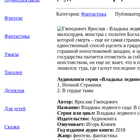
Категория:
Фантастика
Публикато
Фэнтези
милосердия, монстры с полотен Босха 
Фантастика
которой смерть – еще не самая страшн
единственный способ уцелеть в грядущ
страшной непостижимой западни, и це
Ужасы
государства пытается отомстить за с
неистовством, он еще не знает, что в 
лишился; туда, где гаснут последние 
Триллер
Аудиокниги серии «Владыка ледяног
1. Ночной Странник
2. В сердце тьмы
Детектив
Автор:
Ярослав Гжендович
Название:
Владыка ледяного сада: В 
Для детей
Серия или цикл:
Владыка ледяного с
Издательство:
Аудиокнига
Озвучивает:
Игорь Князев
Сказки
Год издания аудио книги:
2018
Жанр:
фентези, фантастика