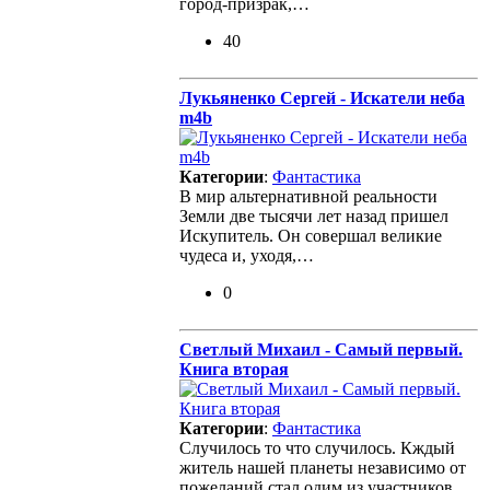
город-призрак,…
40
Лукьяненко Сергей - Искатели неба
m4b
Категории
:
Фантастика
В мир альтернативной реальности
Земли две тысячи лет назад пришел
Искупитель. Он совершал великие
чудеса и, уходя,…
0
Светлый Михаил - Самый первый.
Книга вторая
Категории
:
Фантастика
Случилось то что случилось. Кждый
житель нашей планеты независимо от
пожеланий стал одим из участников