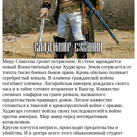
Миру Сивиллы грозит потрясение. В степи зарождается
новый Воинственный культ Худжгарха. Земля сотрясается от
топота тысяч боевых быков орков. Кровь обильно поливает
серебристый ковыль. В пламени гражданской войны
погибают племена. Лигирийская империя дождалась своего
часа и в тайне готовит вторжение в Вангор. Княжество
снежных эльфаров на грани развала, вызванного
предательством правящих домов. Лесное княжество
готовиться к тяжелой и кровопролитной войне с орками.
Худжгарх готовит войска своих последователей к войне
против империи. Мир замер перед неотвратимым
катаклизмом.
Кругом плетутся интриги, происходят предательства и
убийства. И в центре всего этого обыкновенный студент