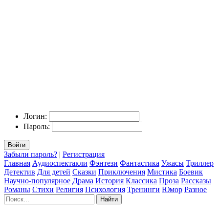
Логин:
Пароль:
Войти
Забыли пароль?
|
Регистрация
Главная
Аудиоспектакли
Фэнтези
Фантастика
Ужасы
Триллер
Детектив
Для детей
Сказки
Приключения
Мистика
Боевик
Научно-популярное
Драма
История
Классика
Проза
Рассказы
Романы
Стихи
Религия
Психология
Тренинги
Юмор
Разное
Найти