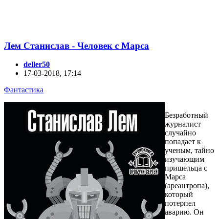
Лем Станислав - Человек с Марса
deller50
17-03-2018, 17:14
Фантастика
Безработный
журналист
случайно
попадает к
ученым, тайно
изучающим
пришельца с
Марса
(ареантропа),
который
потерпел
аварию. Он