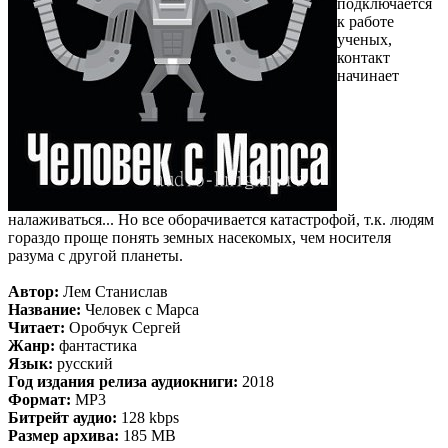
подключается
к работе
ученых,
контакт
начинает
налаживаться... Но все оборачивается катастрофой, т.к. людям
гораздо проще понять земных насекомых, чем носителя
разума с другой планеты.
Автор:
Лем Станислав
Название:
Человек с Марса
Читает:
Оробчук Сергей
Жанр:
фантастика
Язык:
русский
Год издания релиза аудиокниги:
2018
Формат:
MP3
Битрейт аудио:
128 kbps
Размер архива:
185 MB