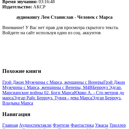
Время звучания:
03:16:48
Издательство:
АКСР
аудиокнигу Лем Станислав - Человек с Марса
Внимание! У Вас нет прав для просмотра скрытого текста.
Войдите на сайт используя один из соц. аккунтов
Похожие книги
Грэй Джон Мужчины с Марса, женщины с Венеры
Грэй Джон
Мужчины с Марса, женщины с Венеры, M4B
Берроуз Эдгар.
Марсианские войны 02. Боги Марса
Юшко А. - Сто метров до
марса
Эдгар Райс Берроуз. Тувия - дева Марса
Эдгар Берроуз.
Владыка Марса
Навигация
Главная
Аудиоспектакли
Фэнтези
Фантастика
Ужасы
Триллер