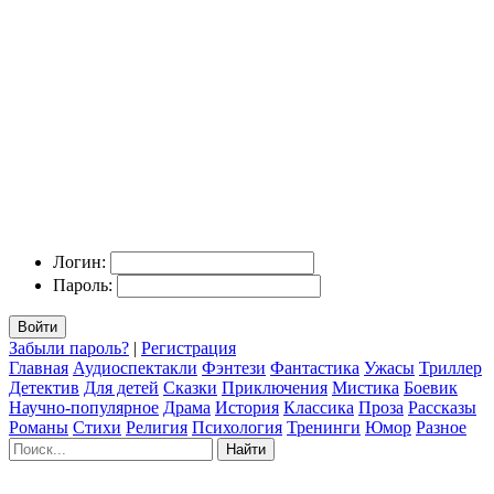
Логин:
Пароль:
Войти
Забыли пароль?
|
Регистрация
Главная
Аудиоспектакли
Фэнтези
Фантастика
Ужасы
Триллер
Детектив
Для детей
Сказки
Приключения
Мистика
Боевик
Научно-популярное
Драма
История
Классика
Проза
Рассказы
Романы
Стихи
Религия
Психология
Тренинги
Юмор
Разное
Найти