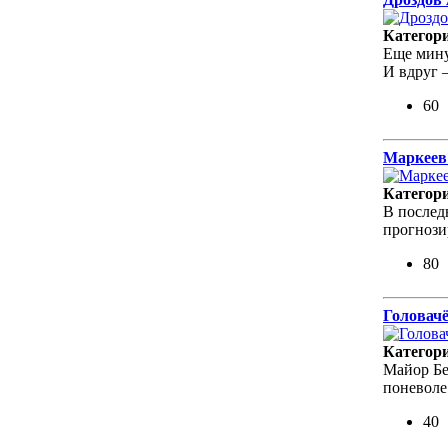
Категор
Еще мину
И вдруг 
60
Маркеев
Категор
В послед
прогнози
80
Головачё
Категор
Майор Бе
поневоле
40