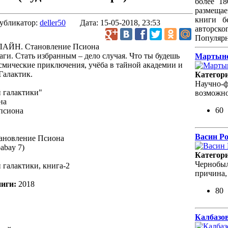
более 1
размеща
книги б
убликатор:
deller50
Дата:
15-05-2018, 23:53
авторског
Популяр
ги. Стать избранным – дело случая. Что ты будешь
Мартыно
осмические приключения, учёба в тайной академии и
Галактик.
Категор
Научно-ф
 галактики"
возможно
на
60
псиона
Васин Ро
новление Псиона
abay 7)
Категор
Чернобыл
галактики, книга-2
причина,
ниги:
2018
80
Калбазо