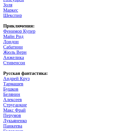
Золя
Маркес
Шекспир
Приключения:
Фенимор Купер
Майн Рид
Лондон
Сабатини
Жюль Верн
Анжелика
Стивенсон
Русская фантастика:
Андрей Круз
Тармашев
Бушков
Белянин
Алексеев
Стругацкие
Макс Фрай
Перумов
Лукьяненко
Панкеева