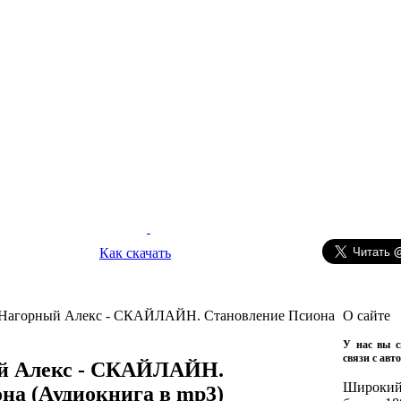
Как скачать
Нагорный Алекс - СКАЙЛАЙН. Становление Псиона
О сайте
У нас вы с
связи с авт
й Алекс - СКАЙЛАЙН.
Широкий 
она
(Аудиокнига в mp3)