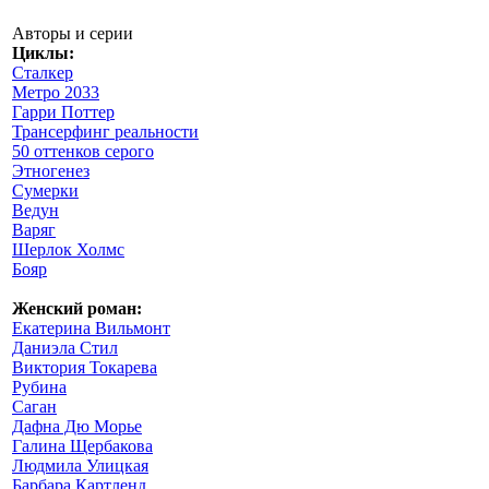
Авторы и серии
Циклы:
Сталкер
Метро 2033
Гарри Поттер
Трансерфинг реальности
50 оттенков серого
Этногенез
Сумерки
Ведун
Варяг
Шерлок Холмс
Бояр
Женский роман:
Екатерина Вильмонт
Даниэла Стил
Виктория Токарева
Рубина
Саган
Дафна Дю Морье
Галина Щербакова
Людмила Улицкая
Барбара Картленд