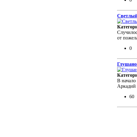
Светлый
Категор
Случилос
от пожел
0
Глушано
Категор
В начало
Аркадий 
60