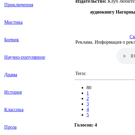
Издательство:
Клуб любите
Приключения
аудиокнигу Нагорн
Мистика
Ск
Боевик
Реклама. Информация о рекл
Научно-популярное
Теги:
Драма
80
История
1
2
3
4
Классика
5
Голосов:
4
Проза