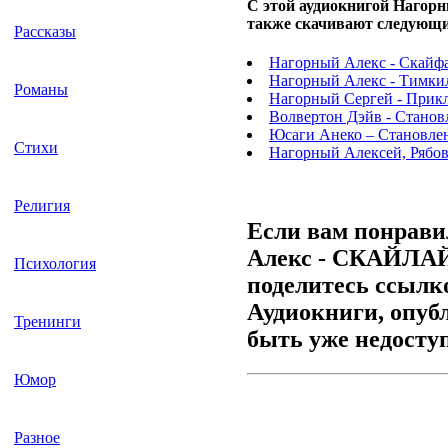
С этой аудиокнигой Наго
также скачивают следующи
Рассказы
Нагорный Алекс - Скайф
Нагорный Алекс - Тимки
Романы
Нагорный Сергей - Прик
Волвертон Дэйв - Станов
Юсаги Анеко – Становле
Стихи
Нагорный Алексей, Рябов 
Религия
Если вам понрави
Алекс - СКАЙЛАЙ
Психология
поделитесь ссылко
Аудиокниги, опуб
Тренинги
быть уже недосту
Юмор
Разное