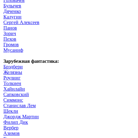
Головачев
Булычев
Дяченко
Калугин
Сергей Алексеев
Панов
Зорич
Пехов
Громов
Мусаниф
Зарубежная фантастика:
Брэдбери
Желязны
Роулинг
Толкиен
Хайнлайн
Сапковский
Симмонс
Станислав Лем
Шекли
Джордж Мартин
Филип Дик
Вербер
Азимов