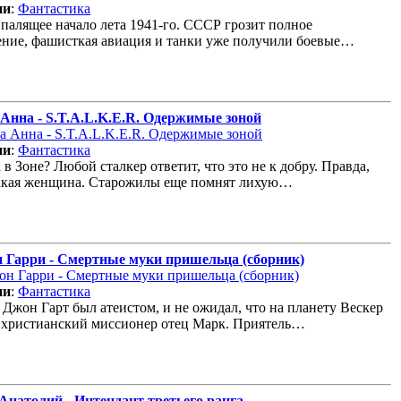
ии
:
Фантастика
 палящее начало лета 1941-го. СССР грозит полное
ние, фашисткая авиация и танки уже получили боевые…
Анна - S.T.A.L.K.E.R. Одержимые зоной
ии
:
Фантастика
в Зоне? Любой сталкер ответит, что это не к добру. Правда,
акая женщина. Старожилы еще помнят лихую…
 Гарри - Смертные муки пришельца (сборник)
ии
:
Фантастика
 Джон Гарт был атеистом, и не ожидал, что на планету Вескер
 христианский миссионер отец Марк. Приятель…
Анатолий - Интендант третьего ранга