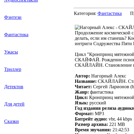
Категория:
Фантастика
П
Фэнтези
Продолжение космической са
Фантастика
делать, если им станешь? К
интриги Содружества Пяти 
Ужасы
Цикл "Кронпринц мятежной
СКАЙФАЙ. Рождение псио
СКАЙЛАЙН. Становление 
Триллер
Автор:
Нагорный Алекс
Название:
СКАЙЛАЙН. Ста
Читает:
Сергей Ларионов (b
Детектив
Жанр:
фантастика
Цикл:
Кронпринц мятежной 
Язык:
русский
Для детей
Год издания релиза аудиок
Формат:
MP3
Битрейт аудио:
vbr, 44 kbps
Сказки
Размер архива:
221 MB
Время звучания:
21:42:53