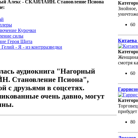
рный Алекс - СКАЙЛАЙН. Становление Псиона
Категор
е:
Знойное,
уничтоже
ай
60
ллеры
лючение Курочки
ление силы
Китаева 
ние Героя Щита
Гелий - Я - из контрразведки
Категор
Женщина 
смотря к
лась аудиокнига "Нагорный
60
Н. Становление Псиона",
й с друзьями в соцсетях.
Гаррисон
ликованные очень давно, могут
Категор
пны.
Торговец
прибудет
80
Дроздов 