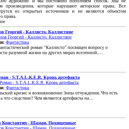
8000 аудиокниг и мы постоянно пополняем список. Мы не
ем произведения, которые нарушают авторские права. Все
ерутся из открытых источников и не являются объектом
о права.
ное
в Георгий - Каллисто. Каллистяне
ии
:
Фантастика
антастический роман "Каллисто" посвящен вопросу о
сти разумной жизни на других мирах вселенной.…
ман - S.T.A.L.K.E.R. Кровь артефакта
ии
:
Фантастика
ьский кризис и возникновение Зоны отчуждения. Что есть
 а что следствие? Чем являются артефакты на…
в Константин - Шаман. Похищенные