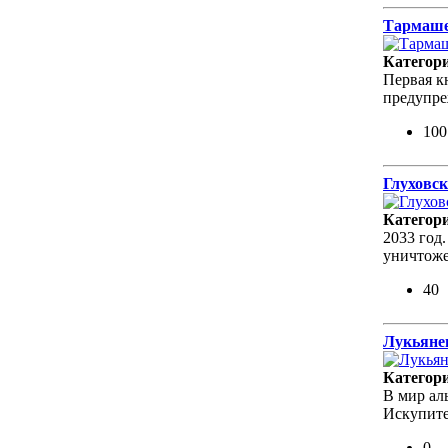
Тармаше
Категор
Первая к
предупре
100
Глуховск
Категор
2033 год
уничтоже
40
Лукьянен
Категор
В мир ал
Искупите
0