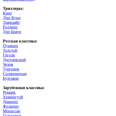
Триллеры:
Кинг
Дин Кунц
Лавкрафт
Роллинс
Дэн Браун
Русская классика:
Пушкин
Толстой
Гоголь
Достоевский
Чехов
Тургенев
Солженицын
Булгаков
Зарубежная классика:
Ремарк
Хемингуэй
Диккенс
Фолкнер
Мопассан
Голсуорси