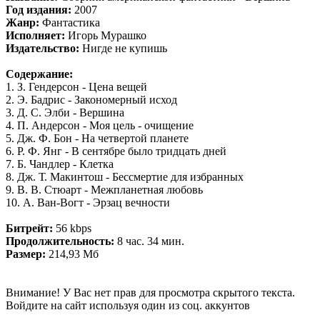
Год издания:
2007
Жанр:
Фантастика
Исполняет:
Игорь Мурашко
Издательство:
Нигде не купишь
Содержание:
1. З. Гендерсон - Цена вещей
2. Э. Бадрис - Закономерный исход
3. Д. С. Элби - Вершина
4. П. Андерсон - Моя цель - очищение
5. Дж. Ф. Бон - На четвертой планете
6. Р. Ф. Янг - В сентябре было тридцать дней
7. Б. Чандлер - Клетка
8. Дж. Т. Макинтош - Бессмертие для избранных
9. В. В. Стюарт - Межпланетная любовь
10. А. Ван-Вогт - Эрзац вечности
Битрейт:
56 kbps
Продолжительность:
8 час. 34 мин.
Размер:
214,93 Мб
Внимание! У Вас нет прав для просмотра скрытого текста.
Войдите на сайт используя один из соц. аккунтов