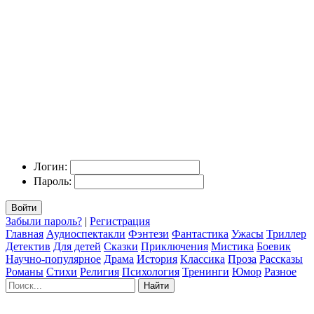
Логин:
Пароль:
Войти
Забыли пароль?
|
Регистрация
Главная
Аудиоспектакли
Фэнтези
Фантастика
Ужасы
Триллер
Детектив
Для детей
Сказки
Приключения
Мистика
Боевик
Научно-популярное
Драма
История
Классика
Проза
Рассказы
Романы
Стихи
Религия
Психология
Тренинги
Юмор
Разное
Найти