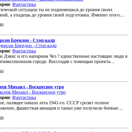
ории
:
Фантастика
тической ситуации ты не поднимешься до уровня своих
ний, а упадешь до уровня своей подготовки. Именно этого…
80
рсон Брендон - Стоп-кадр
ории
:
Фантастика
и Дэвис и его напарник Чез ? единственные настоящие люди в
атимиллионном городе. Воссоздав с помощью проекта…
60
еев Михаил - Воскресное утро
ории
:
Фантастика
ое, палящее начало лета 1941-го. СССР грозит полное
ожение, фашисткая авиация и танки уже получили боевые…
60