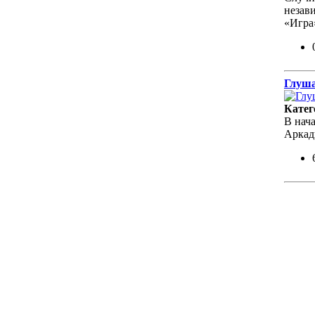
незав
«Игр
Глуша
Катег
В нач
Аркад