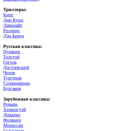
Триллеры:
Кинг
Дин Кунц
Лавкрафт
Роллинс
Дэн Браун
Русская классика:
Пушкин
Толстой
Гоголь
Достоевский
Чехов
Тургенев
Солженицын
Булгаков
Зарубежная классика:
Ремарк
Хемингуэй
Диккенс
Фолкнер
Мопассан
Голсуорси