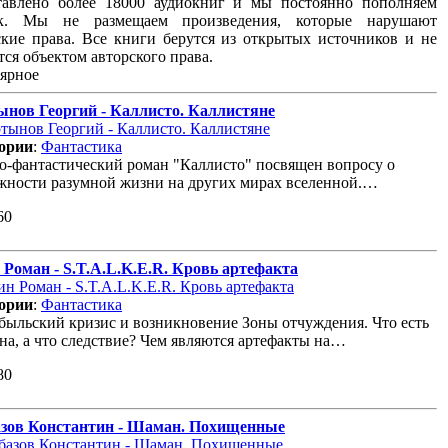
тавлено более 18000 аудиокниг и мы постоянно пополняем
ок. Мы не размещаем произведения, которые нарушают
ские права. Все книги берутся из открытых источников и не
тся объектом авторского права.
ярное
нов Георгий - Каллисто. Каллистяне
ории
:
Фантастика
о-фантастический роман "Каллисто" посвящен вопросу о
жности разумной жизни на других мирах вселенной.…
60
 Роман - S.T.A.L.K.E.R. Кровь артефакта
ории
:
Фантастика
быльский кризис и возникновение Зоны отчуждения. Что есть
на, а что следствие? Чем являются артефакты на…
80
зов Константин - Шаман. Похищенные