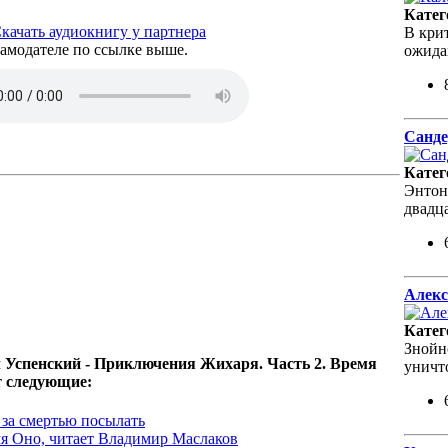
Катег
качать аудиокнигу у партнера
В кри
амодателе по ссылке выше.
ожида
Санде
Катег
Энтон
двадц
Алекс
Катег
Знойн
 Успенский - Приключения Жихаря. Часть 2. Время
уничт
т следующие:
 за смертью посылать
я Оно, читает Владимир Маслаков