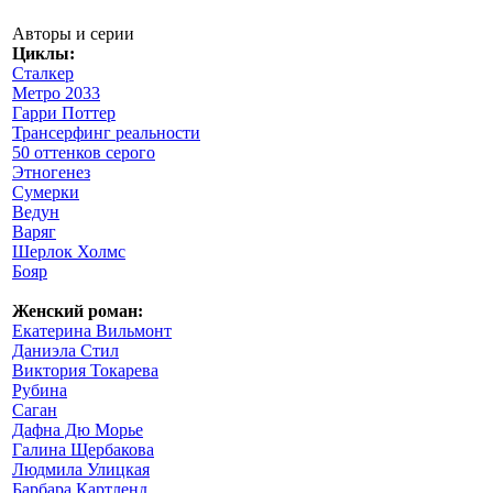
Авторы и серии
Циклы:
Сталкер
Метро 2033
Гарри Поттер
Трансерфинг реальности
50 оттенков серого
Этногенез
Сумерки
Ведун
Варяг
Шерлок Холмс
Бояр
Женский роман:
Екатерина Вильмонт
Даниэла Стил
Виктория Токарева
Рубина
Саган
Дафна Дю Морье
Галина Щербакова
Людмила Улицкая
Барбара Картленд