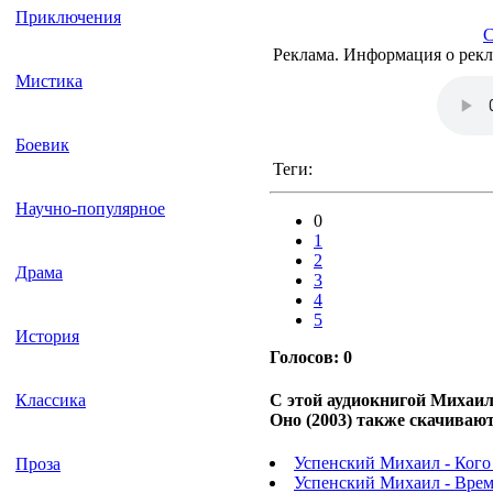
Приключения
С
Реклама. Информация о рекл
Мистика
Боевик
Теги:
Научно-популярное
0
1
2
Драма
3
4
5
История
Голосов:
0
Классика
С этой аудиокнигой Михаил
Оно (2003) также скачиваю
Успенский Михаил - Кого
Проза
Успенский Михаил - Врем