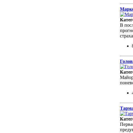
Марке
Катег
В пос
прогн
страх
Голов
Катег
Майор
понев
Тарма
Катег
Перва
преду