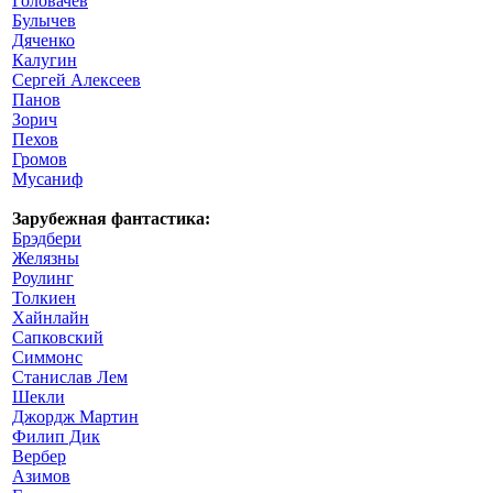
Головачев
Булычев
Дяченко
Калугин
Сергей Алексеев
Панов
Зорич
Пехов
Громов
Мусаниф
Зарубежная фантастика:
Брэдбери
Желязны
Роулинг
Толкиен
Хайнлайн
Сапковский
Симмонс
Станислав Лем
Шекли
Джордж Мартин
Филип Дик
Вербер
Азимов