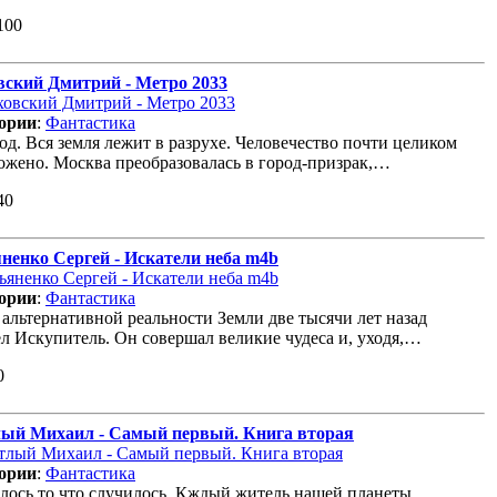
100
вский Дмитрий - Метро 2033
ории
:
Фантастика
од. Вся земля лежит в разрухе. Человечество почти целиком
ожено. Москва преобразовалась в город-призрак,…
40
ненко Сергей - Искатели неба m4b
ории
:
Фантастика
 альтернативной реальности Земли две тысячи лет назад
л Искупитель. Он совершал великие чудеса и, уходя,…
0
ый Михаил - Самый первый. Книга вторая
ории
:
Фантастика
лось то что случилось. Кждый житель нашей планеты