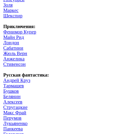
Золя
Маркес
Шекспир
Приключения:
Фенимор Купер
Майн Рид
Лондон
Сабатини
Жюль Верн
Анжелика
Стивенсон
Русская фантастика:
Андрей Круз
Тармашев
Бушков
Белянин
Алексеев
Стругацкие
Макс Фрай
Перумов
Лукьяненко
Панкеева