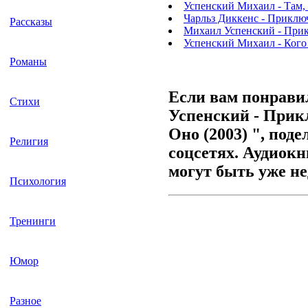
Успенский Михаил - Там, 
Чарльз Диккенс - Приклю
Рассказы
Михаил Успенский - Прикл
Успенский Михаил - Кого
Романы
Если вам понрави
Стихи
Успенский - Прик
Оно (2003) ", под
Религия
соцсетях. Аудиокн
могут быть уже н
Психология
Тренинги
Юмор
Разное