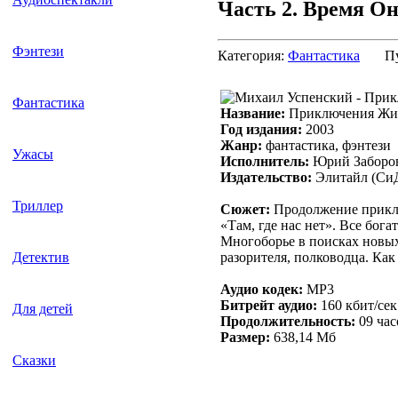
Часть 2. Время Он
Фэнтези
Категория:
Фантастика
П
Фантастика
Название:
Приключения Жиха
Год издания:
2003
Жанр:
фантастика, фэнтези
Ужасы
Исполнитель:
Юрий Заборо
Издательство:
Элитайл (Си
Триллер
Сюжет:
Продолжение приклю
«Там, где нас нет». Все бог
Многоборье в поисках новых
разорителя, полководца. Как
Детектив
Аудио кодек:
MP3
Битрейт аудио:
160 кбит/сек
Для детей
Продолжительность:
09 час
Размер:
638,14 Мб
Сказки