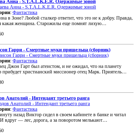
ва Анна - S.T.A.L.K.E.R. Одержимые зоной
ории
:
Фантастика
а в Зоне? Любой сталкер ответит, что это не к добру. Правда,
я какая женщина. Старожилы еще помнят лихую…
60
сон Гарри - Смертные муки пришельца (сборник)
ории
:
Фантастика
вец Джон Гарт был атеистом, и не ожидал, что на планету
р прибудет христианский миссионер отец Марк. Приятель…
80
ов Анатолий - Интендант третьего ранга
ории
:
Фантастика
инуту назад Виктор сидел в своем кабинете в банке и читал
 И вдруг — лес, дорога, а за поворотом мелькают…
60