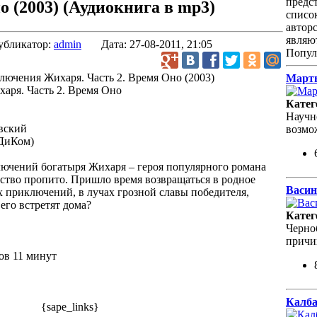
предс
о (2003)
(Аудиокнига в mp3)
спис
автор
являю
убликатор:
admin
Дата:
27-08-2011, 21:05
Попул
Марты
ря. Часть 2. Время Оно
Катег
Научн
вский
возмо
ДиКом)
чений богатыря Жихаря – героя популярного романа
атство пропито. Пришло время возвращаться в родное
Васин
 приключений, в лучах грозной славы победителя,
 его встретят дома?
Катег
Черно
причи
ов 11 минут
Калба
{sape_links}