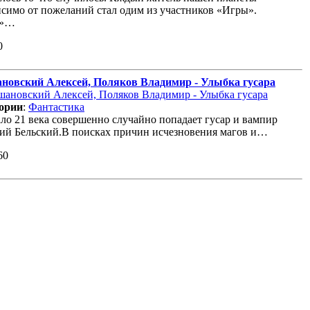
исимо от пожеланий стал одим из участников «Игры».
а»…
0
новский Алексей, Поляков Владимир - Улыбка гусара
ории
:
Фантастика
ало 21 века совершенно случайно попадает гусар и вампир
ий Бельский.В поисках причин исчезновения магов и…
60