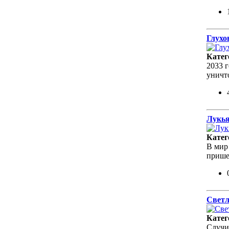
Глухо
Катег
2033 г
уничт
Лукья
Катег
В мир
прише
Светл
Катег
Случи