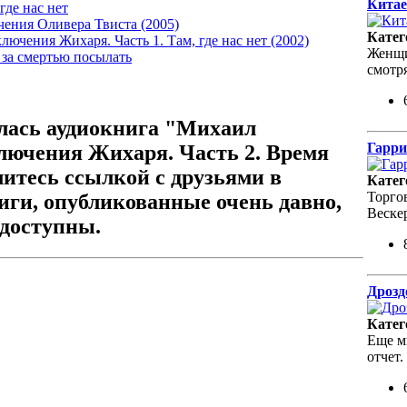
Китае
где нас нет
чения Оливера Твиста (2005)
Катег
ючения Жихаря. Часть 1. Там, где нас нет (2002)
Женщин
 за смертью посылать
смотр
лась аудиокнига "Михаил
Гарри
лючения Жихаря. Часть 2. Время
елитесь ссылкой с друзьями в
Катег
Торго
иги, опубликованные очень давно,
Веске
едоступны.
Дрозд
Катег
Еще м
отчет.