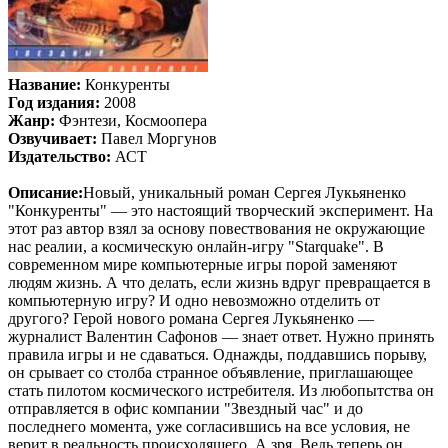
Название:
Конкуренты
Год издания:
2008
Жанр:
Фэнтези, Космоопера
Озвучивает:
Павел Моргунов
Издательство:
АСТ
Описание:
Новый, уникальный роман Сергея Лукьяненко
"Конкуренты" — это настоящий творческий эксперимент. На
этот раз автор взял за основу повествования не окружающие
нас реалии, а космическую онлайн-игру "Starquake". В
современном мире компьютерные игры порой заменяют
людям жизнь. А что делать, если жизнь вдруг превращается в
компьютерную игру? И одно невозможно отделить от
другого? Герой нового романа Сергея Лукьяненко —
журналист Валентин Сафонов — знает ответ. Нужно принять
правила игры и не сдаваться. Однажды, поддавшись порыву,
он срывает со столба странное объявление, приглашающее
стать пилотом космического истребителя. Из любопытства он
отправляется в офис компании "Звездный час" и до
последнего момента, уже согласившись на все условия, не
верит в реальность происходящего. А зря. Ведь теперь он