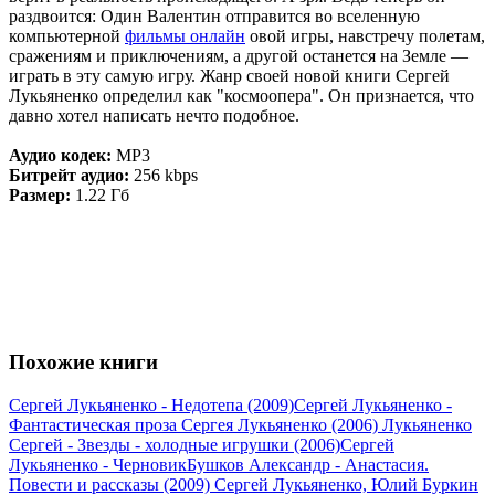
раздвоится: Один Валентин отправится во вселенную
компьютерной
фильмы онлайн
овой игры, навстречу полетам,
сражениям и приключениям, а другой останется на Земле —
играть в эту самую игру. Жанр своей новой книги Сергей
Лукьяненко определил как "космоопера". Он признается, что
давно хотел написать нечто подобное.
Аудио кодек:
MP3
Битрейт аудио:
256 kbps
Размер:
1.22 Гб
Похожие книги
Сергей Лукьяненко - Недотепа (2009)
Сергей Лукьяненко -
Фантастическая проза Сергея Лукьяненко (2006)
Лукьяненко
Сергей - Звезды - холодные игрушки (2006)
Сергей
Лукьяненко - Черновик
Бушков Александр - Анастасия.
Повести и рассказы (2009)
Сергей Лукьяненко, Юлий Буркин