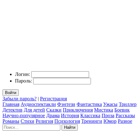
Логин:
Пароль:
Войти
Забыли пароль?
|
Регистрация
Главная
Аудиоспектакли
Фэнтези
Фантастика
Ужасы
Триллер
Детектив
Для детей
Сказки
Приключения
Мистика
Боевик
Научно-популярное
Драма
История
Классика
Проза
Рассказы
Романы
Стихи
Религия
Психология
Тренинги
Юмор
Разное
Найти