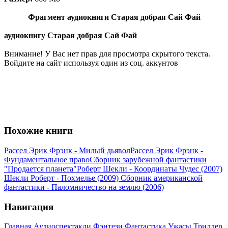
Фрагмент аудиокниги Старая добрая Сай Фай
аудиокнигу Старая добрая Сай Фай
Внимание! У Вас нет прав для просмотра скрытого текста.
Войдите на сайт используя один из соц. аккунтов
Похожие книги
Рассел Эрик Фрэнк - Милый дьявол
Рассел Эрик Фрэнк -
Фундаментальное право
Сборник зарубежной фантастики
"Продается планета"
Роберт Шекли - Координаты Чудес (2007)
Шекли Роберт - Похмелье (2009)
Сборник американской
фантастики - Паломничество на землю (2006)
Навигация
Главная
Аудиоспектакли
Фэнтези
Фантастика
Ужасы
Триллер