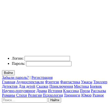
Логин:
Пароль:
Войти
Забыли пароль?
|
Регистрация
Главная
Аудиоспектакли
Фэнтези
Фантастика
Ужасы
Триллер
Детектив
Для детей
Сказки
Приключения
Мистика
Боевик
Научно-популярное
Драма
История
Классика
Проза
Рассказы
Романы
Стихи
Религия
Психология
Тренинги
Юмор
Разное
Найти