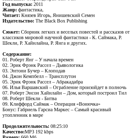
Год выпуска:
2011
Жанр:
фантастика,
Читает:
Князев Игорь, Янишевский Семен
Издательство:
The Black Box Publishing
Сюжет:
Сборник легких и веселых повестей и рассказов от
классиков мировой научной фантастики - К. Саймака, Р.
Шекли, Р. Хайнлайна, Р. Янга и других.
Содержание:
01. Роберт Янг – У начала времен
02. Эрик Фрэнк Рассел – Дьявологика
03. Энтони Бучер – Клоподав
04. Джон Кемпбелл – Трансплутон
05. Эрик Фрэнк Рассел – Абракадабра
06. Илья Варшавский – Ограбление произойдет в полночь
07. Роберт Энсон Хайнлайн – Дом, который построил Тил
08. Роберт Шекли - Битва
09. Клиффорд Саймак – Операция «Вонючка»
Бонус: Габриель Гарсиа Маркес – Самый красивый
утопленник в мире
Продолжительность:
08:25:10
Качество:
MP3 192 kbps
Размер:
660 Мб