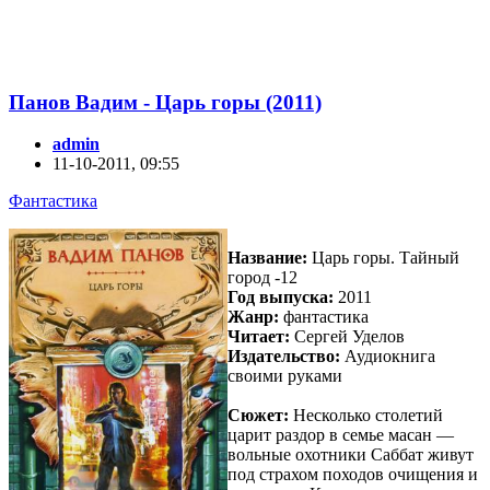
Панов Вадим - Царь горы (2011)
admin
11-10-2011, 09:55
Фантастика
Название:
Царь горы. Тайный
город -12
Год выпуска:
2011
Жанр:
фантастика
Читает:
Сергей Уделов
Издательство:
Аудиокнига
своими руками
Сюжет:
Несколько столетий
царит раздор в семье масан —
вольные охотники Саббат живут
под страхом походов очищения и