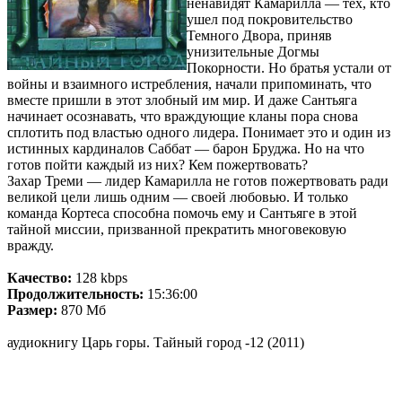
ненавидят Камарилла — тех, кто
ушел под покровительство
Темного Двора, приняв
унизительные Догмы
Покорности. Но братья устали от
войны и взаимного истребления, начали припоминать, что
вместе пришли в этот злобный им мир. И даже Сантьяга
начинает осознавать, что враждующие кланы пора снова
сплотить под властью одного лидера. Понимает это и один из
истинных кардиналов Саббат — барон Бруджа. Но на что
готов пойти каждый из них? Кем пожертвовать?
Захар Треми — лидер Камарилла не готов пожертвовать ради
великой цели лишь одним — своей любовью. И только
команда Кортеса способна помочь ему и Сантьяге в этой
тайной миссии, призванной прекратить многовековую
вражду.
Качество:
128 kbps
Продолжительность:
15:36:00
Размер:
870 Мб
аудиокнигу Царь горы. Тайный город -12 (2011)