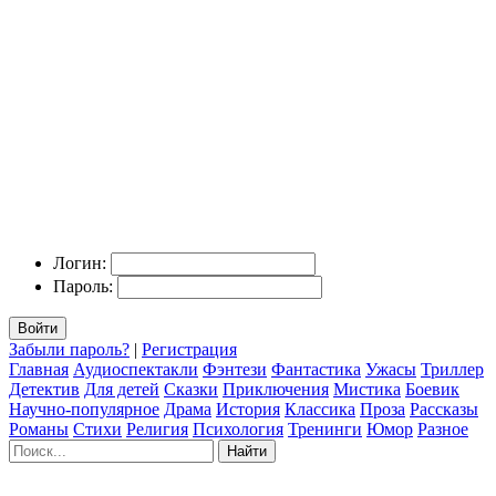
Логин:
Пароль:
Войти
Забыли пароль?
|
Регистрация
Главная
Аудиоспектакли
Фэнтези
Фантастика
Ужасы
Триллер
Детектив
Для детей
Сказки
Приключения
Мистика
Боевик
Научно-популярное
Драма
История
Классика
Проза
Рассказы
Романы
Стихи
Религия
Психология
Тренинги
Юмор
Разное
Найти