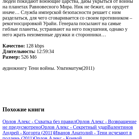
людей покидают воюющие царства, дабы укрыться от войны
на планетах Равновесного Мира. Ник не бежит, он орудует
иначе… Служба имперской безопасности решает с ним
разделаться, для чего сговаривается со своим противником –
рекогносцировкой Урайи. Генерала посылают на самые
гиблые планеты, устраивают на него покушения, однако у
него жрать неизменные дружки и сторонники…
Качество:
128 kbps
Длительность:
12:59:34
Размер:
526 Мб
аудиокнигу Тени войны. Ультиматум(2011)
Похожие книги
Орлов Алекс - Схватка без правил
Орлов Алекс - Возвращение
не предусмотрено
Орлов Алекс - Секретный удар
Валентинов
Андрей - Когорта (2011)
Иванов Анатолий - Тени исчезают в
полдень (2011)
Орлов Алекс - Конвой