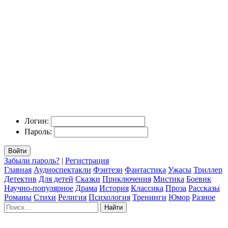
Логин:
Пароль:
Войти
Забыли пароль?
|
Регистрация
Главная
Аудиоспектакли
Фэнтези
Фантастика
Ужасы
Триллер
Детектив
Для детей
Сказки
Приключения
Мистика
Боевик
Научно-популярное
Драма
История
Классика
Проза
Рассказы
Романы
Стихи
Религия
Психология
Тренинги
Юмор
Разное
Найти