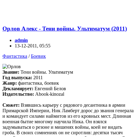
Орлов Алекс - Тени войны. Ультиматум (2011)
admin
13-12-2011, 05:55
Фантастика
/
Боевик
Звание:
Тени войны. Ультиматум
Год выпуска:
2011
Жанр:
фантастика, боевик
Декламирует:
Евгений Белов
Издательство:
Аbook-kinozal
Сюжет:
Взявшись карьеру с рядового десантника в армии
Примарской Империи, Ник Ламберт дорос до звания генерала
и командует силами наймитов из его кровных мест. Длинная
военная бытие многому научила Ника. Он взялся
задумываться о резоне и мишенях войны, коей не видать
гроба. В своих сомнениях он не сиротлив: десятки тысяч