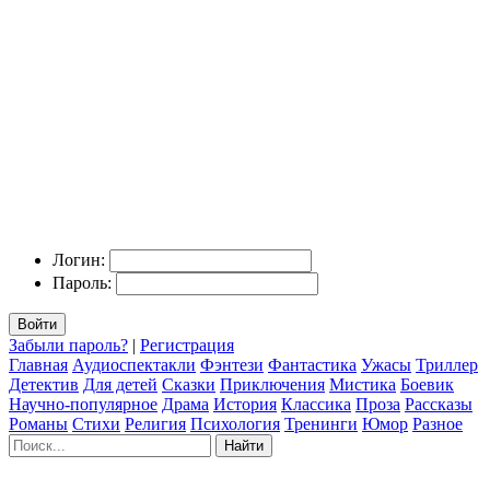
Логин:
Пароль:
Войти
Забыли пароль?
|
Регистрация
Главная
Аудиоспектакли
Фэнтези
Фантастика
Ужасы
Триллер
Детектив
Для детей
Сказки
Приключения
Мистика
Боевик
Научно-популярное
Драма
История
Классика
Проза
Рассказы
Романы
Стихи
Религия
Психология
Тренинги
Юмор
Разное
Найти