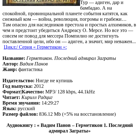
Тур — адиген, дар и
бамбадао. А на
спокойной, провинциальной планете события катятся, как
снежный ком — война, революция, погромы и грабежи…
Там опасно для наследников престола и простых алхимиков, в
чем и предстоит убедиться Андреасу О. Мерсе. Но все это —
совсем не повод для мессера Помпилио не достигнуть
поставленной цели, ибо он — адиген, а значит, мир неважен...
Цикл:/ Серия « Герметикон »:
Название:
Герметикон. Последний адмирал Заграты
Автор:
Вадим Панов
Жанр:
фантастика
Издательство:
Нигде не купишь
Год выпуска:
2012
Формат|Качество:
MP3/ 128 kbps, 44.1kHz
Читает:
Кирилл Радциг
Время звучания:
14:29:27
Язык:
русский
Размер файлов:
836.12 Mb (+5% на восстановление)
Аудиокнигу : « Вадим Панов – Герметикон 1. Последний
адмирал Заграты»