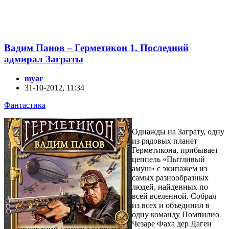
Вадим Панов – Герметикон 1. Последний
адмирал Заграты
myar
31-10-2012, 11:34
Фантастика
Однажды на Заграту, одну
из рядовых планет
Герметикона, прибывает
цеппель «Пытливый
амуш» с экипажем из
самых разнообразных
людей, найденных по
всей вселенной. Собрал
из всех и объединил в
одну команду Помпилио
Чезаре Фаха дер Даген