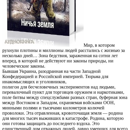
Мир, в котором
рухнули плотины и миллионы людей расстались с жизнью за
несколько дней… Зона бедствия, зараженная на сотни лет
вперед, в которой не действуют ни законы природы, ни
человеческие законы.
Бывшая Украина, разодранная на части Западной
Конфедерацией и Российской империей. Тюрьма для
инакомыслящих и уголовников,
полигон для бесчеловечных экспериментов над людьми,
перевалочный пункт для торговцев оружием и наркотиками,
поле битвы между спецслужбами разных стран, буферная зона
между Востоком и Западом, охраняемая войсками ООН,
минными полями и тысячами километров колючей
проволоки. Эта отравленная, кровоточащая земля — родина
для многих тысяч выживших в катастрофе. Родина, которую
они готовы защищать до последнего вздоха. Это
единственный дом отважных людей, давно умерших для всего