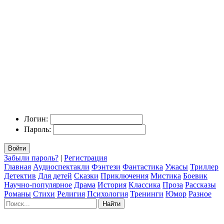
Логин:
Пароль:
Войти
Забыли пароль?
|
Регистрация
Главная
Аудиоспектакли
Фэнтези
Фантастика
Ужасы
Триллер
Детектив
Для детей
Сказки
Приключения
Мистика
Боевик
Научно-популярное
Драма
История
Классика
Проза
Рассказы
Романы
Стихи
Религия
Психология
Тренинги
Юмор
Разное
Найти