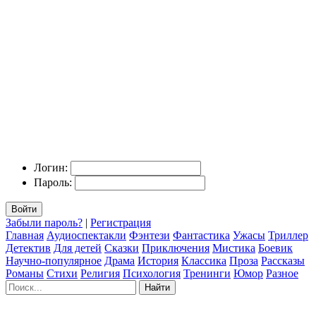
Логин:
Пароль:
Войти
Забыли пароль?
|
Регистрация
Главная
Аудиоспектакли
Фэнтези
Фантастика
Ужасы
Триллер
Детектив
Для детей
Сказки
Приключения
Мистика
Боевик
Научно-популярное
Драма
История
Классика
Проза
Рассказы
Романы
Стихи
Религия
Психология
Тренинги
Юмор
Разное
Найти