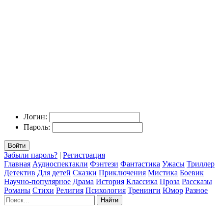
Логин:
Пароль:
Войти
Забыли пароль?
|
Регистрация
Главная
Аудиоспектакли
Фэнтези
Фантастика
Ужасы
Триллер
Детектив
Для детей
Сказки
Приключения
Мистика
Боевик
Научно-популярное
Драма
История
Классика
Проза
Рассказы
Романы
Стихи
Религия
Психология
Тренинги
Юмор
Разное
Найти