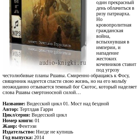
один прекрасный
день облачиться в
ризу патриарха.
Но
кровопролитная
гражданская
война,
вспыхнувшая в
империи, и
нападение
жестоких
кочевников ставит
под угрозу
честолюбивые планы Ршавы. Смиренно обращаясь к Фосу,
священник надеется спасти свою жизнь, но на его мольбу
неожиданно отзывается темный бог Скотос, который наделяет
слова Ршавы смертоносной силой…
Название:
Видесский цикл 01. Мост над бездной
Автор:
Тертлдав Гарри
Цикл/серия:
Видесский цикл
Номер книги:
01
Жанр:
Фентэзи
Издательство:
Нигде не купишь
Год выпуска:
2014