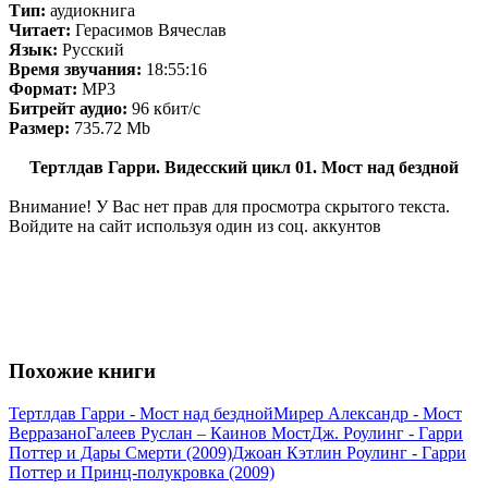
Тип:
аудиокнига
Читает:
Герасимов Вячеслав
Язык:
Русский
Время звучания:
18:55:16
Формат:
MP3
Битрейт аудио:
96 кбит/c
Размер:
735.72 Мb
Тертлдав Гарри. Видесский цикл 01. Мост над бездной
Внимание! У Вас нет прав для просмотра скрытого текста.
Войдите на сайт используя один из соц. аккунтов
Похожие книги
Тертлдав Гарри - Мост над бездной
Мирер Александр - Мост
Верразано
Галеев Руслан – Каинов Мост
Дж. Роулинг - Гарри
Поттер и Дары Смерти (2009)
Джоан Кэтлин Роулинг - Гарри
Поттер и Принц-полукровка (2009)