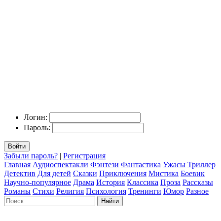
Логин:
Пароль:
Войти
Забыли пароль?
|
Регистрация
Главная
Аудиоспектакли
Фэнтези
Фантастика
Ужасы
Триллер
Детектив
Для детей
Сказки
Приключения
Мистика
Боевик
Научно-популярное
Драма
История
Классика
Проза
Рассказы
Романы
Стихи
Религия
Психология
Тренинги
Юмор
Разное
Найти