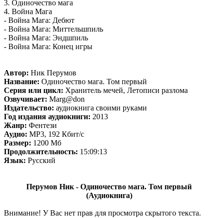
3. Одиночество мага
4. Война Мага
- Война Мага: Дебют
- Война Мага: Миттельшпиль
- Война Мага: Эндшпиль
- Война Мага: Конец игры
Автор:
Ник Перумов
Название:
Одиночество мага. Том первый
Серия или цикл:
Хранитель мечей, Летописи разлома
Озвучивает:
Marg@don
Издательство:
аудиокнига своими руками
Год издания аудиокниги:
2013
Жанр:
Фентези
Аудио:
MP3, 192 Кбит/с
Размер:
1200 Мб
Продолжительность:
15:09:13
Язык:
Русский
Перумов Ник - Одиночество мага. Том первый
(Аудиокнига)
Внимание! У Вас нет прав для просмотра скрытого текста.