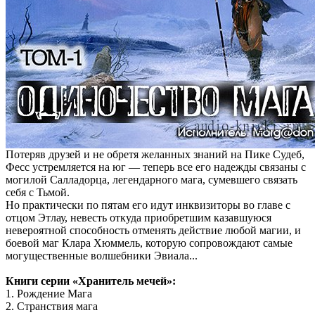
Потеряв друзей и не обретя желанных знаний на Пике Судеб,
Фесс устремляется на юг — теперь все его надежды связаны с
могилой Салладорца, легендарного мага, сумевшего связать
себя с Тьмой.
Но практически по пятам его идут инквизиторы во главе с
отцом Этлау, невесть откуда приобретшим казавшуюся
невероятной способность отменять действие любой магии, и
боевой маг Клара Хюммель, которую сопровождают самые
могущественные волшебники Эвиала...
Книги серии «Хранитель мечей»:
1. Рождение Мага
2. Странствия мага