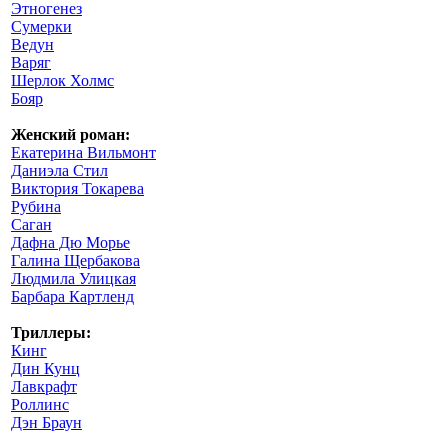
Этногенез
Сумерки
Ведун
Варяг
Шерлок Холмс
Бояр
Женский роман:
Екатерина Вильмонт
Даниэла Стил
Виктория Токарева
Рубина
Саган
Дафна Дю Морье
Галина Щербакова
Людмила Улицкая
Барбара Картленд
Триллеры:
Кинг
Дин Кунц
Лавкрафт
Роллинс
Дэн Браун