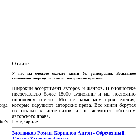
О сайте
У нас вы сможете скачать книги без регистрации. Бесплатное
скачивание запрещено в связи с авторскими правами.
Широкий ассортимент авторов и жанров. В библиотеке
представлено более 18000 аудиокниг и мы постоянно
пополняем список. Мы не размещаем произведения,
orge
которые нарушают авторские права. Все книги берутся
из открытых источников и не являются объектом
авторского права.
re’s
Популярное
Злотников Роман, Корнилов Антон - Обреченный.
Трое из Утренней Звезды