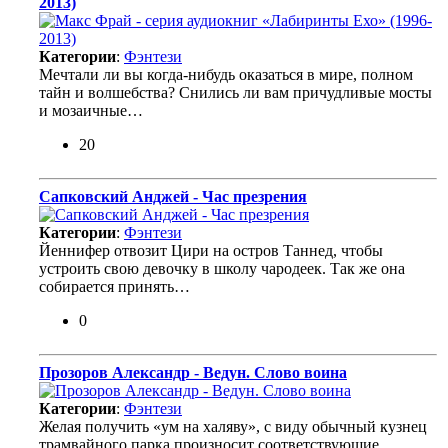
2013)
Категории
:
Фэнтези
Мечтали ли вы когда-нибудь оказаться в мире, полном
тайн и волшебства? Снились ли вам причудливые мосты
и мозаичные…
20
Сапковский Анджей - Час презрения
Категории
:
Фэнтези
Йеннифер отвозит Цири на остров Таннед, чтобы
устроить свою девочку в школу чародеек. Так же она
собирается принять…
0
Прозоров Александр - Ведун. Слово воина
Категории
:
Фэнтези
Желая получить «ум на халяву», с виду обычный кузнец
трамвайного парка произносит соответствующие