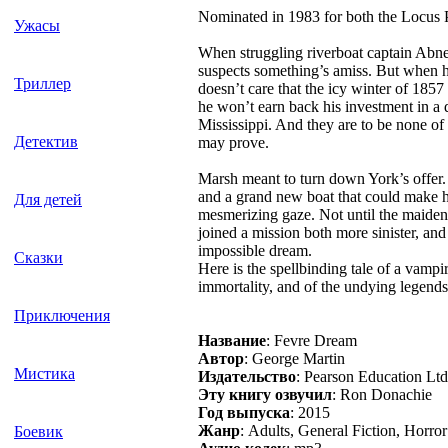
Nominated in 1983 for both the Locus
Ужасы
When struggling riverboat captain Abner
suspects something’s amiss. But when he
Триллер
doesn’t care that the icy winter of 1857
he won’t earn back his investment in a 
Mississippi. And they are to be none of
Детектив
may prove.
Marsh meant to turn down York’s offer. I
and a grand new boat that could make hi
Для детей
mesmerizing gaze. Not until the maide
joined a mission both more sinister, an
impossible dream.
Сказки
Here is the spellbinding tale of a vampi
immortality, and of the undying legends 
Приключения
Название
: Fevre Dream
Автор
: George Martin
Мистика
Издательство
: Pearson Education Ltd
Эту книгу озвучил
: Ron Donachie
Год выпуска
: 2015
Жанр
: Adults, General Fiction, Horror
Боевик