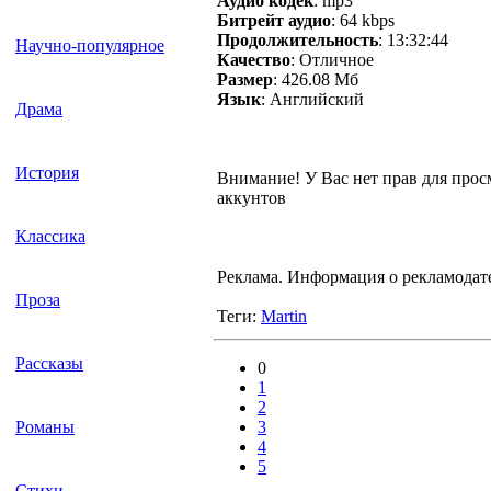
Аудио кодек
: mp3
Битрейт аудио
: 64 kbps
Продолжительность
: 13:32:44
Научно-популярное
Качество
: Отличное
Размер
: 426.08 Мб
Язык
: Английский
Драма
История
Внимание! У Вас нет прав для просм
аккунтов
Классика
Реклама. Информация о рекламодат
Проза
Теги:
Martin
Рассказы
0
1
2
3
Романы
4
5
Стихи