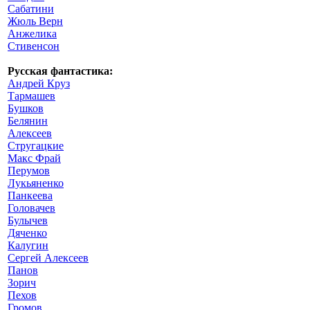
Сабатини
Жюль Верн
Анжелика
Стивенсон
Русская фантастика:
Андрей Круз
Тармашев
Бушков
Белянин
Алексеев
Стругацкие
Макс Фрай
Перумов
Лукьяненко
Панкеева
Головачев
Булычев
Дяченко
Калугин
Сергей Алексеев
Панов
Зорич
Пехов
Громов