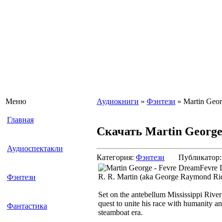
Меню
Аудиокниги
»
Фэнтези
» Martin Geor
Главная
Скачать Martin George
Аудиоспектакли
Категория:
Фэнтези
Публикатор
Fevre 
R. R. Martin (aka George Raymond Ric
Фэнтези
Set on the antebellum Mississippi River
quest to unite his race with humanity a
Фантастика
steamboat era.