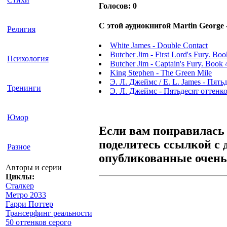
Голосов:
0
С этой аудиокнигой Martin George
Религия
White James - Double Contact
Butcher Jim - First Lord's Fury. Bo
Психология
Butcher Jim - Captain's Fury. Book 
King Stephen - The Green Mile
Э. Л. Джеймс / E. L. James - Пять
Тренинги
Э. Л. Джеймс - Пятьдесят оттенко
Юмор
Если вам понравилась 
поделитесь ссылкой с 
Разное
опубликованные очень 
Авторы и серии
Циклы:
Сталкер
Метро 2033
Гарри Поттер
Трансерфинг реальности
50 оттенков серого