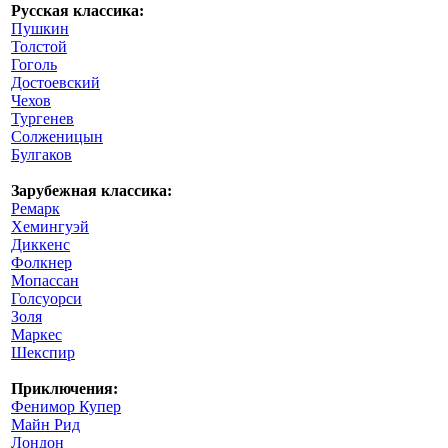
Русская классика:
Пушкин
Толстой
Гоголь
Достоевский
Чехов
Тургенев
Солженицын
Булгаков
Зарубежная классика:
Ремарк
Хемингуэй
Диккенс
Фолкнер
Мопассан
Голсуорси
Золя
Маркес
Шекспир
Приключения:
Фенимор Купер
Майн Рид
Лондон