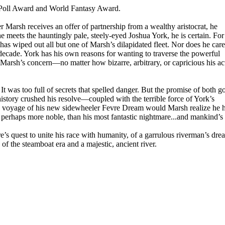
 Poll Award and World Fantasy Award.
 Marsh receives an offer of partnership from a wealthy aristocrat, he
 meets the hauntingly pale, steely-eyed Joshua York, he is certain. Fo
 has wiped out all but one of Marsh’s dilapidated fleet. Nor does he care
decade. York has his own reasons for wanting to traverse the powerful
 Marsh’s concern—no matter how bizarre, arbitrary, or capricious his ac
t was too full of secrets that spelled danger. But the promise of both g
story crushed his resolve—coupled with the terrible force of York’s
n voyage of his new sidewheeler Fevre Dream would Marsh realize he 
d perhaps more noble, than his most fantastic nightmare...and mankind’s
re’s quest to unite his race with humanity, of a garrulous riverman’s dre
of the steamboat era and a majestic, ancient river.