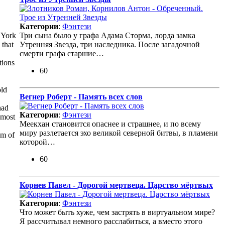
Категории
:
Фэнтези
r York
Три сына было у графа Адама Сторма, лорда замка
 that
Утренняя Звезда, три наследника. После загадочной
смерти графа старшие…
tions
60
old
Вегнер Роберт - Память всех слов
had
Категории
:
Фэнтези
 most
Меекхан становится опаснее и страшнее, и по всему
миру разлетается эхо великой северной битвы, в пламени
am of
которой…
60
Корнев Павел - Дорогой мертвеца. Царство мёртвых
Категории
:
Фэнтези
Что может быть хуже, чем застрять в виртуальном мире?
Я рассчитывал немного расслабиться, а вместо этого