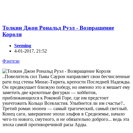
Толкин Джон Рональд Руэл - Возвращение
Короля
Seeming
4-01-2017, 21:52
Фэнтези
..Повелитель сил Тьмы Саурон направляет свои бесчисленные
рати под стены Минас-Тирита, крепости Последней Надежды.
Он предвкушает близкую победу, но именно это и мешает ему
заметить две крохотные фигурки — хоббитов,
приближающихся к Роковой Горе, где им предстоит
уничтожить Кольцо Всевластия. Улыбнется ли им счастье?..
Третий роман эпопеи — самый трагический, самый светлый.
Конец саги, завершение эпохи эльфов в Средиземье, начало
чего-то нового, смутного, и не обязательно доброго... ведь эта
эпоха самой противоречивой расы Арды.