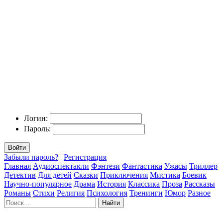
Логин:
Пароль:
Войти
Забыли пароль?
|
Регистрация
Главная
Аудиоспектакли
Фэнтези
Фантастика
Ужасы
Триллер
Детектив
Для детей
Сказки
Приключения
Мистика
Боевик
Научно-популярное
Драма
История
Классика
Проза
Рассказы
Романы
Стихи
Религия
Психология
Тренинги
Юмор
Разное
Найти