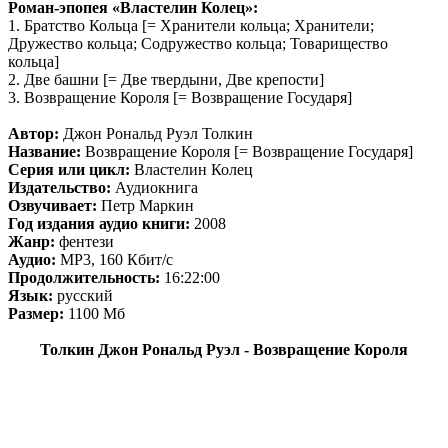
Роман-эпопея «Властелин Колец»:
1. Братство Кольца [= Хранители кольца; Хранители;
Дружество кольца; Содружество кольца; Товарищество
кольца]
2. Две башни [= Две твердыни, Две крепости]
3. Возвращение Короля [= Возвращение Государя]
Автор:
Джон Рональд Руэл Толкин
Название:
Возвращение Короля [= Возвращение Государя]
Серия или цикл:
Властелин Колец
Издательство:
Аудиокнига
Озвучивает:
Петр Маркин
Год издания аудио книги:
2008
Жанр:
фентези
Аудио:
MP3, 160 Кбит/с
Продолжительность:
16:22:00
Язык:
русский
Размер:
1100 Mб
Толкин Джон Рональд Руэл - Возвращение Короля