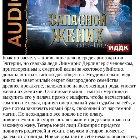
Брак по расчету – привычное дело в среде аристократов
Эктерии, но свадьба леди Ликмирис Дерлингер с человеком,
приговоренным к смертной казни за жестокое убийство,
должна остаться тайной для общества. Неудивительно, ведь
никто не знает милый секрет благородного семейства:
древнее проклятие, наложенное на всех женщин рода, уносит
жизни их женихов. Отличный выход – найти смертника и
выкупить его у палача прямо с эшафота, чтобы несчастный,
сам того не ведая, принял смертельный удар судьбы на себя, а
уже потом заключать новый брак, свободный от чар темной
магии. Но неожиданно все пошло не по плану,
новоиспеченный супруг остался жив и предъявил права на
законную жену. Теперь юной леди Ликмирис придется
покинуть родителей и уехать с мужем в старое поместье
далеко от столицы. Новый дом таит в себе немало опасностей,