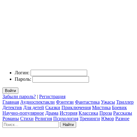
Логин:
Пароль:
Войти
Забыли пароль?
|
Регистрация
Главная
Аудиоспектакли
Фэнтези
Фантастика
Ужасы
Триллер
Детектив
Для детей
Сказки
Приключения
Мистика
Боевик
Научно-популярное
Драма
История
Классика
Проза
Рассказы
Романы
Стихи
Религия
Психология
Тренинги
Юмор
Разное
Найти