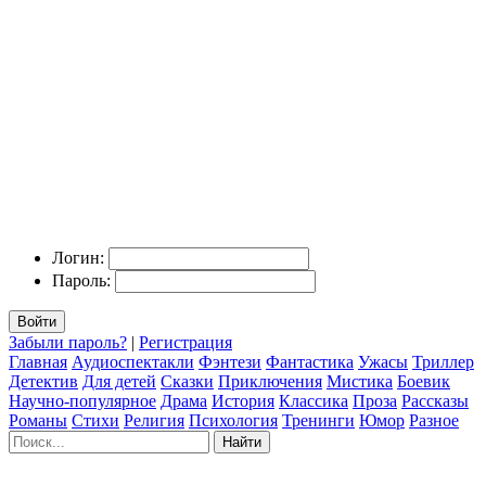
Логин:
Пароль:
Войти
Забыли пароль?
|
Регистрация
Главная
Аудиоспектакли
Фэнтези
Фантастика
Ужасы
Триллер
Детектив
Для детей
Сказки
Приключения
Мистика
Боевик
Научно-популярное
Драма
История
Классика
Проза
Рассказы
Романы
Стихи
Религия
Психология
Тренинги
Юмор
Разное
Найти