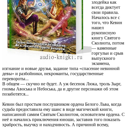
злодейка как
всегда диктует
свои правила.
Началось все с
того, что Кевин
нашел
рукописную
книгу Святого
Сколиота, потом
— каменные
горгульи и срыв
выпускного
экзамена,
изгнание и новые друзья, задание типа «спасение невинной
девы» и разбойники, некроманты, государственные
перевороты...
В общем — скучно не будет. А уж бесенок Люка, троль Зырг,
гномы Авоська и Небоська, да и другие персонажи об этом
позаботятся...
Кевин был простым послушником ордена Белого Льва, когда
судьба предоставила ему шанс в виде магической книги,
написанной самим Святым Сколиотом, основателем ордена. С
неё и начались приключения юноши, заставив того показать
храбрость, выучку и находчивость. А причиной всему,