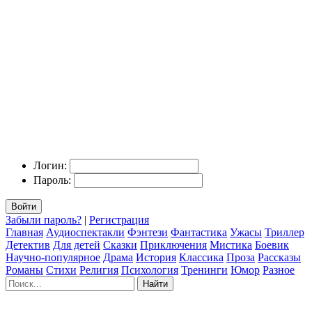
Логин:
Пароль:
Войти
Забыли пароль?
|
Регистрация
Главная
Аудиоспектакли
Фэнтези
Фантастика
Ужасы
Триллер
Детектив
Для детей
Сказки
Приключения
Мистика
Боевик
Научно-популярное
Драма
История
Классика
Проза
Рассказы
Романы
Стихи
Религия
Психология
Тренинги
Юмор
Разное
Найти