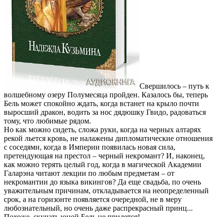
Свершилось – путь к
волшебному озеру Полумесяца пройден. Казалось бы, теперь
Бель может спокойно ждать, когда встанет на крыло почти
выросший дракон, водить за нос дядюшку Гвидо, радоваться
тому, что любимые рядом.
Но как можно сидеть, сложа руки, когда на черных алтарях
рекой льется кровь, не налажены дипломатические отношения
с соседями, когда в Империи появилась новая сила,
претендующая на престол – черный некромант? И, наконец,
как можно терять целый год, когда в магической Академии
Галарэна читают лекции по любым предметам – от
некромантии до языка викингов? Да еще свадьба, по очень
уважительным причинам, откладывается на неопределенный
срок, а на горизонте появляется очередной, не в меру
любознательный, но очень даже распрекрасный принц...
Похоже, скучать юной Бель не придется!