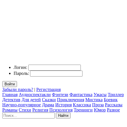
Логин:
Пароль:
Войти
Забыли пароль?
|
Регистрация
Главная
Аудиоспектакли
Фэнтези
Фантастика
Ужасы
Триллер
Детектив
Для детей
Сказки
Приключения
Мистика
Боевик
Научно-популярное
Драма
История
Классика
Проза
Рассказы
Романы
Стихи
Религия
Психология
Тренинги
Юмор
Разное
Найти