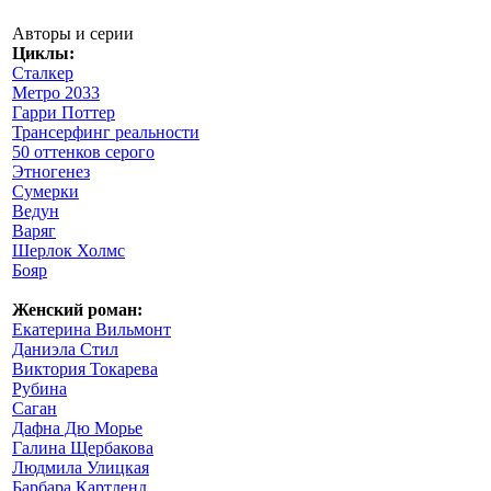
Авторы и серии
Циклы:
Сталкер
Метро 2033
Гарри Поттер
Трансерфинг реальности
50 оттенков серого
Этногенез
Сумерки
Ведун
Варяг
Шерлок Холмс
Бояр
Женский роман:
Екатерина Вильмонт
Даниэла Стил
Виктория Токарева
Рубина
Саган
Дафна Дю Морье
Галина Щербакова
Людмила Улицкая
Барбара Картленд