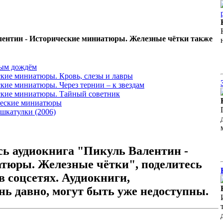
лентин - Исторические миниатюры. Железные чётки также
тым дождём
кие миниатюры. Кровь, слезы и лавры
кие миниатюры. Через тернии – к звездам
ские миниатюры. Тайный советник
ческие миниатюры
 шкатулки (2006)
сь аудиокнига "Пикуль Валентин -
тюры. Железные чётки", поделитесь
в соцсетях. Аудиокниги,
ь давно, могут быть уже недоступны.