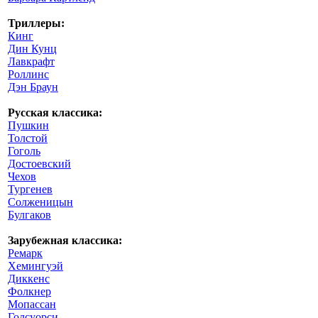
Триллеры:
Кинг
Дин Кунц
Лавкрафт
Роллинс
Дэн Браун
Русская классика:
Пушкин
Толстой
Гоголь
Достоевский
Чехов
Тургенев
Солженицын
Булгаков
Зарубежная классика:
Ремарк
Хемингуэй
Диккенс
Фолкнер
Мопассан
Голсуорси