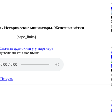
 - Исторические миниатюры. Железные чётки
{sape_links}
Скачать аудиокнигу у партнера
дателе по ссылке выше.
Пикуль