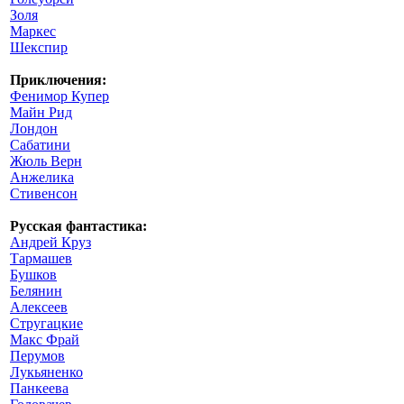
Золя
Маркес
Шекспир
Приключения:
Фенимор Купер
Майн Рид
Лондон
Сабатини
Жюль Верн
Анжелика
Стивенсон
Русская фантастика:
Андрей Круз
Тармашев
Бушков
Белянин
Алексеев
Стругацкие
Макс Фрай
Перумов
Лукьяненко
Панкеева