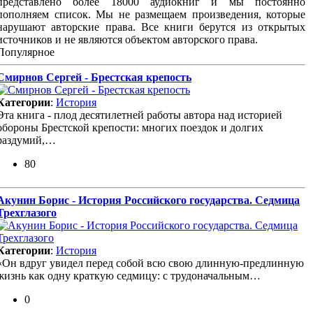
представлено более 18000 аудиокниг и мы постоянно
пополняем список. Мы не размещаем произведения, которые
нарушают авторские права. Все книги берутся из открытых
источников и не являются объектом авторского права.
Популярное
Смирнов Сергей - Брестская крепость
Категории
:
История
Эта книга - плод десятилетней работы автора над историей
обороны Брестской крепости: многих поездок и долгих
раздумий,…
80
Акунин Борис - История Российского государства. Седмица
Трехглазого
Категории
:
История
«Он вдруг увидел перед собой всю свою длинную-предлинную
жизнь как одну краткую седмицу: с трудоначальным…
0