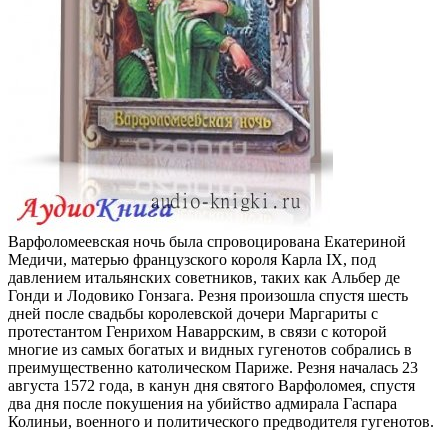
Варфоломеевская ночь была спровоцирована Екатериной
Медичи, матерью французского короля Карла IX, под
давлением итальянских советников, таких как Альбер де
Гонди и Лодовико Гонзага. Резня произошла спустя шесть
дней после свадьбы королевской дочери Маргариты с
протестантом Генрихом Наваррским, в связи с которой
многие из самых богатых и видных гугенотов собрались в
преимущественно католическом Париже. Резня началась 23
августа 1572 года, в канун дня святого Варфоломея, спустя
два дня после покушения на убийство адмирала Гаспара
Колиньи, военного и политического предводителя гугенотов.