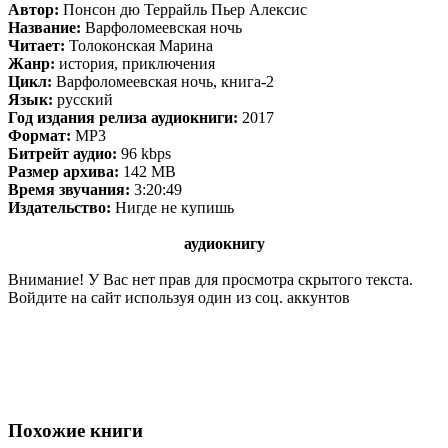
Автор:
Понсон дю Террайль Пьер Алексис
Название:
Варфоломеевская ночь
Читает:
Толоконская Марина
Жанр:
история, приключения
Цикл:
Варфоломеевская ночь, книга-2
Язык:
русский
Год издания релиза аудиокниги:
2017
Формат:
MP3
Битрейт аудио:
96 kbps
Размер архива:
142 MB
Время звучания:
3:20:49
Издательство:
Нигде не купишь
аудиокнигу
Внимание! У Вас нет прав для просмотра скрытого текста.
Войдите на сайт используя один из соц. аккунтов
Похожие книги