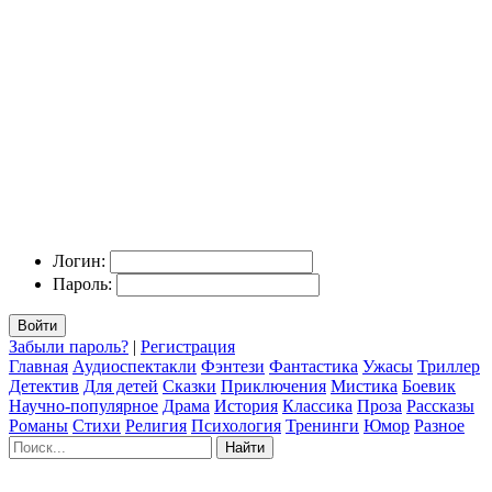
Логин:
Пароль:
Войти
Забыли пароль?
|
Регистрация
Главная
Аудиоспектакли
Фэнтези
Фантастика
Ужасы
Триллер
Детектив
Для детей
Сказки
Приключения
Мистика
Боевик
Научно-популярное
Драма
История
Классика
Проза
Рассказы
Романы
Стихи
Религия
Психология
Тренинги
Юмор
Разное
Найти