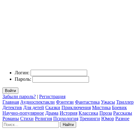
Логин:
Пароль:
Войти
Забыли пароль?
|
Регистрация
Главная
Аудиоспектакли
Фэнтези
Фантастика
Ужасы
Триллер
Детектив
Для детей
Сказки
Приключения
Мистика
Боевик
Научно-популярное
Драма
История
Классика
Проза
Рассказы
Романы
Стихи
Религия
Психология
Тренинги
Юмор
Разное
Найти