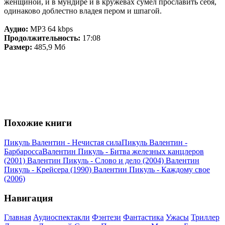
женщиной, и в мундире и в кружевах сумел прославить себя,
одинаково доблестно владея пером и шпагой.
Аудио:
MP3 64 kbps
Продолжительность:
17:08
Размер:
485,9 Мб
Похожие книги
Пикуль Валентин - Нечистая сила
Пикуль Валентин -
Барбаросса
Валентин Пикуль - Битва железных канцлеров
(2001)
Валентин Пикуль - Слово и дело (2004)
Валентин
Пикуль - Крейсера (1990)
Валентин Пикуль - Каждому свое
(2006)
Навигация
Главная
Аудиоспектакли
Фэнтези
Фантастика
Ужасы
Триллер