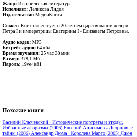
Жанр:
Историческая литература
Исполняет:
Леликова Лидия
Издательство:
МедиаКнига
Сюжет:
Книг повествует о 20-летнем царствовании дочери
Петра I и императрицы Екатерины I - Елизаветы Петровны.
Аудио кодек:
MP3
Битрейт аудио:
64 кб/с
Время звучания:
25 час 38 мин
Размер:
378,1 Мб
Пароль:
19ve4is81
Похожие книги
Василий Ключевский - Исторические портреты и этюды.
Избранные афоризмы (2006)
Евгений Анисимов - Дворцовые
тайны (2006)
Александр Дюма - Королева Марго (2005)
Джон