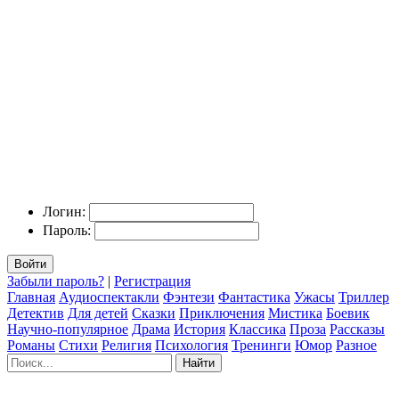
Логин:
Пароль:
Войти
Забыли пароль?
|
Регистрация
Главная
Аудиоспектакли
Фэнтези
Фантастика
Ужасы
Триллер
Детектив
Для детей
Сказки
Приключения
Мистика
Боевик
Научно-популярное
Драма
История
Классика
Проза
Рассказы
Романы
Стихи
Религия
Психология
Тренинги
Юмор
Разное
Найти