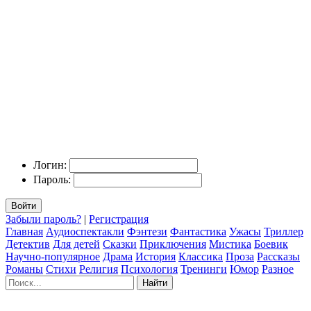
Логин:
Пароль:
Войти
Забыли пароль?
|
Регистрация
Главная
Аудиоспектакли
Фэнтези
Фантастика
Ужасы
Триллер
Детектив
Для детей
Сказки
Приключения
Мистика
Боевик
Научно-популярное
Драма
История
Классика
Проза
Рассказы
Романы
Стихи
Религия
Психология
Тренинги
Юмор
Разное
Найти