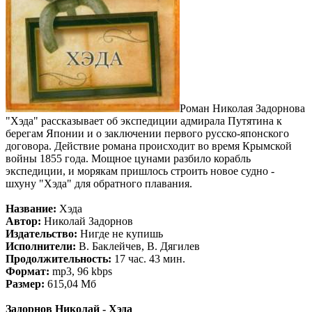
Роман Николая Задорнова
"Хэда" рассказывает об экспедиции адмирала Путятина к
берегам Японии и о заключении первого русско-японского
договора. Действие романа происходит во время Крымской
войны 1855 года. Мощное цунами разбило корабль
экспедиции, и морякам пришлось строить новое судно -
шхуну "Хэда" для обратного плавания.
Название:
Хэда
Автор:
Николай Задорнов
Издательство:
Нигде не купишь
Исполнители:
В. Баклейчев, В. Дягилев
Продолжительность:
17 час. 43 мин.
Формат:
mp3, 96 kbps
Размер:
615,04 Мб
Задорнов Николай - Хэда