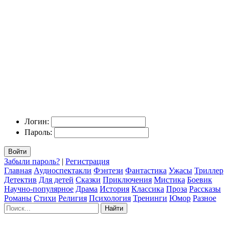
Логин:
Пароль:
Войти
Забыли пароль?
|
Регистрация
Главная
Аудиоспектакли
Фэнтези
Фантастика
Ужасы
Триллер
Детектив
Для детей
Сказки
Приключения
Мистика
Боевик
Научно-популярное
Драма
История
Классика
Проза
Рассказы
Романы
Стихи
Религия
Психология
Тренинги
Юмор
Разное
Найти