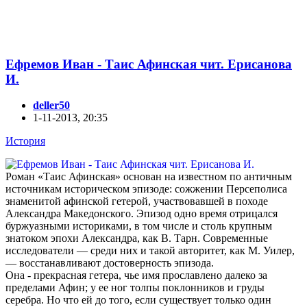
Ефремов Иван - Таис Афинская чит. Ерисанова
И.
deller50
1-11-2013, 20:35
История
Роман «Таис Афинская» основан на известном по античным
источникам историческом эпизоде: сожжении Персеполиса
знаменитой афинской гетерой, участвовавшей в походе
Александра Македонского. Эпизод одно время отрицался
буржуазными историками, в том числе и столь крупным
знатоком эпохи Александра, как В. Тарн. Современные
исследователи — среди них и такой авторитет, как М. Уилер,
— восстанавливают достоверность эпизода.
Она - прекрасная гетера, чье имя прославлено далеко за
пределами Афин; у ее ног толпы поклонников и груды
серебра. Но что ей до того, если существует только один