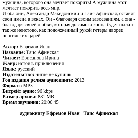
мужчина, которого она мечтает покорить! А мужчина этот
мечтает покорить весь мир.
И оба они, Александр Македонский и Таис Афинская, оставят
свои имена в веках. Он - благодаря своим завоеваниям, а она -
благодаря своей любви, которая до самого конца будет пылать
так же неистово, как подожженный рукой гетеры дворец
персидских царей…
Автор:
Ефремов Иван
Название:
Таис Афинская
Читает:
Ерисанова Ирина
Жанр:
истоия, приключения
Язык:
русский
Издательство:
нигде не купишь
Год издания релиза аудиокниги:
2013
Формат:
MP3
Битрейт аудио:
96 kbps
Размер архива:
881 MB
Время звучания:
20:06:45
аудиокнигу Ефремов Иван - Таис Афинская