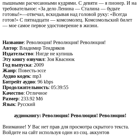
пышными расчесанными кудрями. С девяти — я пионер. И на
требовательное: «За дело Ленина — Сталина — будьте
готовы!»—отвечал, вскидывая над головой руку: «Всегда
готов!» С пятнадцати — комсомолец. Комсомольский билет
— мое самое первое удостоверение в жизни.
Название
: Революция! Революция! Революция!
Автор
: Владимир Тендряков
Издательство
: Нигде не купишь
Эту книгу озвучил
: Зоя Кваснюк
Год выпуска
: 2009
Жанр
: Повесть-эссе
Аудио кодек
: mp3
Битрейт аудио
: 96 kbps
Продолжительность
: 05:39:55
Качество
: Отличное
Размер
: 233.92 Мб
Язык
: Русский
аудиокнигу: Революция! Революция! Революция!
Внимание! У Вас нет прав для просмотра скрытого текста.
Войдите на сайт используя один из соц. аккунтов