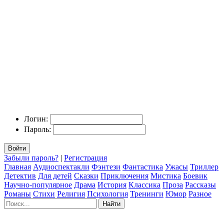
Логин:
Пароль:
Войти
Забыли пароль?
|
Регистрация
Главная
Аудиоспектакли
Фэнтези
Фантастика
Ужасы
Триллер
Детектив
Для детей
Сказки
Приключения
Мистика
Боевик
Научно-популярное
Драма
История
Классика
Проза
Рассказы
Романы
Стихи
Религия
Психология
Тренинги
Юмор
Разное
Найти