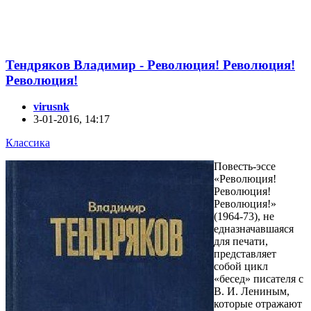
Тендряков Владимир - Революция! Революция!
Революция!
virusnk
3-01-2016, 14:17
Классика
Повесть-эссе
«Революция!
Революция!
Революция!»
(1964-73), не
едназначавшаяся
для печати,
представляет
собой цикл
«бесед» писателя с
В. И. Лениным,
которые отражают