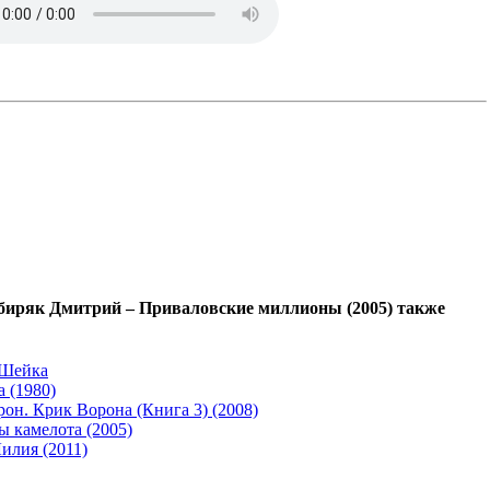
ибиряк Дмитрий – Приваловские миллионы (2005) также
 Шейка
 (1980)
он. Крик Ворона (Книга 3) (2008)
 камелота (2005)
илия (2011)