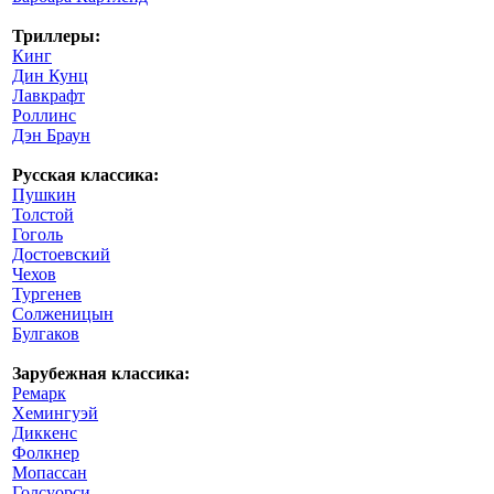
Триллеры:
Кинг
Дин Кунц
Лавкрафт
Роллинс
Дэн Браун
Русская классика:
Пушкин
Толстой
Гоголь
Достоевский
Чехов
Тургенев
Солженицын
Булгаков
Зарубежная классика:
Ремарк
Хемингуэй
Диккенс
Фолкнер
Мопассан
Голсуорси