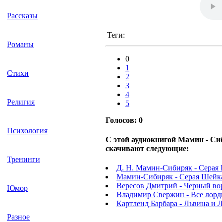
Рассказы
Теги:
Романы
0
1
Стихи
2
3
4
Религия
5
Голосов:
0
Психология
С этой аудиокнигой Мамин - С
скачивают следующие:
Тренинги
Д. Н. Мамин-Сибиряк - Серая
Мамин-Сибиряк - Серая Шейка
Вересов Дмитрий - Черный вор
Юмор
Владимир Свержин - Все лорды
Картленд Барбара - Львица и Л
Разное