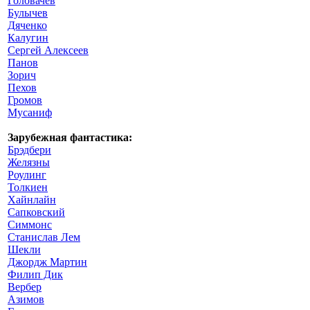
Головачев
Булычев
Дяченко
Калугин
Сергей Алексеев
Панов
Зорич
Пехов
Громов
Мусаниф
Зарубежная фантастика:
Брэдбери
Желязны
Роулинг
Толкиен
Хайнлайн
Сапковский
Симмонс
Станислав Лем
Шекли
Джордж Мартин
Филип Дик
Вербер
Азимов