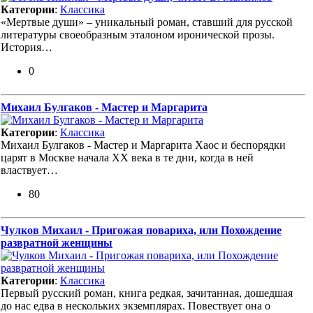
Категории
:
Классика
«Мертвые души» – уникальный роман, ставший для русской
литературы своеобразным эталоном иронической прозы.
История…
0
Михаил Булгаков - Мастер и Маргарита
Категории
:
Классика
Михаил Булгаков - Мастер и Маргарита Хаос и беспорядки
царят в Москве начала XX века в те дни, когда в ней
властвует…
80
Чулков Михаил - Пригожая повариха, или Похождение
развратной женщины
Категории
:
Классика
Первый русский роман, книга редкая, зачитанная, дошедшая
до нас едва в нескольких экземплярах. Повествует она о