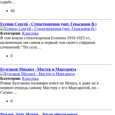
судьбе…
60
Есенин Сергей - Стихотворения (чит. Герасимов В.)
Категории
:
Классика
В том вошли стихотворения Есенина 1910-1925 гг.,
включенные им самим в первый том своего собрания
сочинений: "По селу…
0
Булгаков Михаил - Мастер и Маргарита
Категории
:
Классика
Роман Булгакова посвящен вовсе не Иешуа, и даже не в
первую очередь самому Мастеру с его Маргаритой, но –
Сатане.…
0
Ремарк Эрих Мария - Земля обетованная