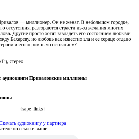
ривалов — миллионер. Он не женат. В небольшом городке,
го отсутствия, разгораются страсти из-за желания многих
лова. Другие просто хотят завладеть его состоянием любыми
ду Бахареву, но любовь как известно зла и ее сердце отдано
 героем и его огромным состоянием?
кГц, стерео
 аудиокниги Приваловские миллионы
лионы
{sape_links}
Скачать аудиокнигу у партнера
ателе по ссылке выше.