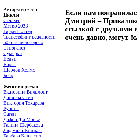
Авторы и серии
Если вам понравилас
Циклы:
Дмитрий – Приваловс
Сталкер
Метро 2033
ссылкой с друзьями 
Гарри Поттер
очень давно, могут б
Трансерфинг реальности
50 оттенков серого
Этногенез
Сумерки
Ведун
Варяг
Шерлок Холмс
Бояр
Женский роман:
Екатерина Вильмонт
Даниэла Стил
Виктория Токарева
Рубина
Саган
Дафна Дю Морье
Галина Щербакова
Людмила Улицкая
Барбара Картленд