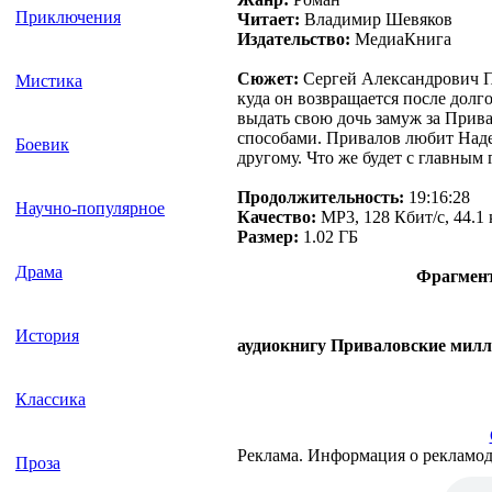
Приключения
Читает:
Владимир Шевяков
Издательство:
МедиаКнига
Сюжет:
Сергей Александрович П
Мистика
куда он возвращается после долго
выдать свою дочь замуж за Прива
способами. Привалов любит Надеж
Боевик
другому. Что же будет с главным
Продолжительность:
19:16:28
Научно-популярное
Качество:
MP3, 128 Кбит/с, 44.1 
Размер:
1.02 ГБ
Драма
Фрагмент
История
аудиокнигу Приваловские мил
Классика
Реклама. Информация о рекламод
Проза