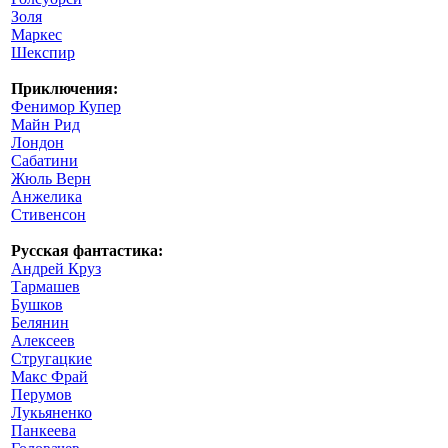
Золя
Маркес
Шекспир
Приключения:
Фенимор Купер
Майн Рид
Лондон
Сабатини
Жюль Верн
Анжелика
Стивенсон
Русская фантастика:
Андрей Круз
Тармашев
Бушков
Белянин
Алексеев
Стругацкие
Макс Фрай
Перумов
Лукьяненко
Панкеева