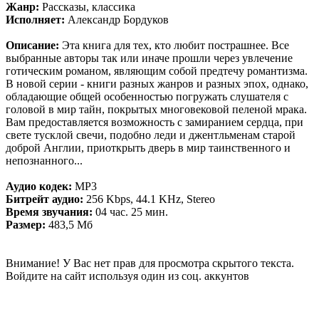
Жанр:
Рассказы, классика
Исполняет:
Александр Бордуков
Описание:
Эта книга для тех, кто любит пострашнее. Все
выбранные авторы так или иначе прошли через увлечение
готическим романом, являющим собой предтечу романтизма.
В новой серии - книги разных жанров и разных эпох, однако,
обладающие общей особенностью погружать слушателя с
головой в мир тайн, покрытых многовековой пеленой мрака.
Вам предоставляется возможность с замиранием сердца, при
свете тусклой свечи, подобно леди и джентльменам старой
доброй Англии, приоткрыть дверь в мир таинственного и
непознанного...
Аудио кодек:
MP3
Битрейт аудио:
256 Kbps, 44.1 KHz, Stereo
Время звучания:
04 час. 25 мин.
Размер:
483,5 Мб
Внимание! У Вас нет прав для просмотра скрытого текста.
Войдите на сайт используя один из соц. аккунтов