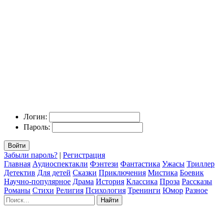
Логин:
Пароль:
Войти
Забыли пароль?
|
Регистрация
Главная
Аудиоспектакли
Фэнтези
Фантастика
Ужасы
Триллер
Детектив
Для детей
Сказки
Приключения
Мистика
Боевик
Научно-популярное
Драма
История
Классика
Проза
Рассказы
Романы
Стихи
Религия
Психология
Тренинги
Юмор
Разное
Найти