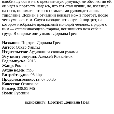
влюбившуюся в него крестьянскую девушку, не обесчестив её,
он идёт к портрету, надеясь, что тот стал лучше, но, взглянув
на него, понимает, что его помыслами руководит лишь
тщеславие. Дориан в отчаянии вонзает нож в портрет, после
чего умирает сам. Слуги находят нетронутый портрет, на
котором изображён прекрасный молодой человек, а рядом с
ним — отталкивающего старика, вонзившего нож себе в
грудь. В старике они узнают Дориана Грея.
Название
: Портрет Дориана Грея
Автор
: Оскар Уайльд
Издательство
: Аудиокнига своими руками
Эту книгу озвучил
: Алексей Ковалёнок
Год выпуска
: 2013
Жанр
: Роман
Аудио кодек
: mp3
Битрейт аудио
: 96 kbps
Продолжительность
: 07:50:35
Качество
: Отличное
Размер
: 338.85 Мб
Язык
: Русский
аудиокнигу: Портрет Дориана Грея