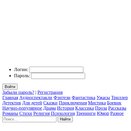
Логин:
Пароль:
Войти
Забыли пароль?
|
Регистрация
Главная
Аудиоспектакли
Фэнтези
Фантастика
Ужасы
Триллер
Детектив
Для детей
Сказки
Приключения
Мистика
Боевик
Научно-популярное
Драма
История
Классика
Проза
Рассказы
Романы
Стихи
Религия
Психология
Тренинги
Юмор
Разное
Найти