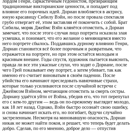
лордом Генри, саркастичным гедонистом, презирающим
традиционные викторианские ценности, и попадает под
влияние его порочных идей. Дориан влюбляется в актрису,
юную красавицу Сибилу Вэйн, но после провала спектакля
грубо отвергает её, этим заставляя её покончить с собой. Брат
Сибилы, моряк Джеймс Вэйн клянётся отомстить, а Дориан
замечает, что после этого случая лицо портрета исказила злая
усмешка, и понимает, что его желание о меняющемся вместо
него портрете сбылось. Поддавшись дурному влиянию Генри,
Дориан становится всё более порочным и развратным, что
отражается на портрете, но при этом остаётся молодым и
красивым внешне. Годы спустя, художник пытается выяснить,
правда ли все эти ужасные слухи, что ходят о Дориане, после
чего Грей показывает ему портрет, а затем убивает, так как
именно его считает виноватым в своём падении. После
убийства его начинают преследовать навязчивые страхи,
которые только усиливаются после случайной встречи с
Джеймсом Вэйном, мечтающим отомстить за смерть сестры.
Дориану удаётся уйти от Вэйна, убедив его, что тот перепутал
его с кем-то другим — ведь он по-прежнему выглядит молодо,
как 18 лет назад. Однако, Вэйн быстро осознаёт свою ошибку,
и снова начинает искать его, но погибает, будучи случайно
застреленным. Несмотря на миновавшую опасность, Дориан
никак не может найти покоя, и решает, что теперь будет делать
добро. Сделав, по его мнению, доброе дело — отпустив